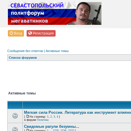
Вход
Регистрация
Сообщения без ответов
|
Активные темы
Список форумов
Активные темы
Мягкая сила России. Литература как инструмент влиян
[
На страницу:
1
,
2
,
3
,
4
]
в форуме
Политика
Свидомые рагули безумны...
[
На страницу:
1
...
2735
,
2736
,
2737
]