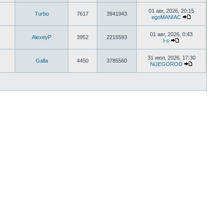
01 авг, 2026, 20:15
Turbo
7617
3941943
egoMANIAC
01 авг, 2026, 0:43
AlexeyP
3952
2215593
l-s
31 июл, 2026, 17:30
Galla
4450
3785560
NiJEGOROD