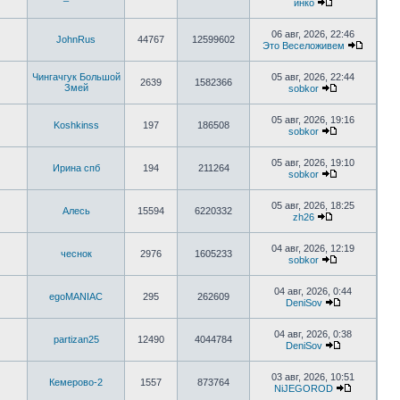
инко
06 авг, 2026, 22:46
JohnRus
44767
12599602
Это Веселоживем
Чингачгук Большой
05 авг, 2026, 22:44
2639
1582366
Змей
sobkor
05 авг, 2026, 19:16
Koshkinss
197
186508
sobkor
05 авг, 2026, 19:10
Ирина спб
194
211264
sobkor
05 авг, 2026, 18:25
Алесь
15594
6220332
zh26
04 авг, 2026, 12:19
чеснок
2976
1605233
sobkor
04 авг, 2026, 0:44
egoMANIAC
295
262609
DeniSov
04 авг, 2026, 0:38
partizan25
12490
4044784
DeniSov
03 авг, 2026, 10:51
Кемерово-2
1557
873764
NiJEGOROD