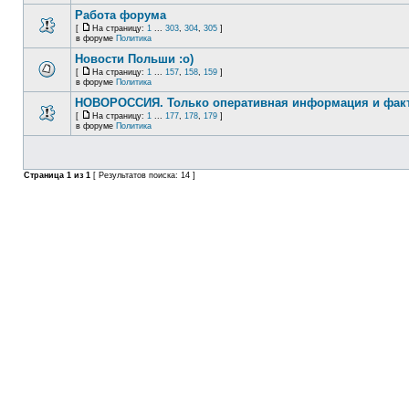
Работа форума
[
На страницу:
1
...
303
,
304
,
305
]
в форуме
Политика
Новости Польши :o)
[
На страницу:
1
...
157
,
158
,
159
]
в форуме
Политика
НОВОРОССИЯ. Только оперативная информация и фак
[
На страницу:
1
...
177
,
178
,
179
]
в форуме
Политика
Страница
1
из
1
[ Результатов поиска: 14 ]