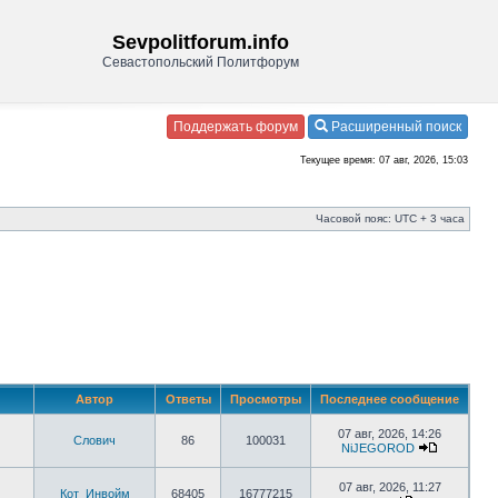
Sevpolitforum.info
Севастопольский Политфорум
Поддержать форум
Расширенный поиск
Текущее время: 07 авг, 2026, 15:03
Часовой пояс: UTC + 3 часа
Автор
Ответы
Просмотры
Последнее сообщение
07 авг, 2026, 14:26
Слович
86
100031
NiJEGOROD
07 авг, 2026, 11:27
Кот_Инвойм
68405
16777215