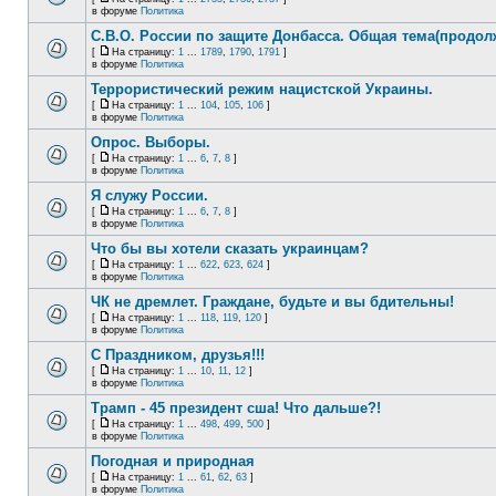
в форуме
Политика
С.В.О. России по защите Донбасса. Общая тема(продол
[
На страницу:
1
...
1789
,
1790
,
1791
]
в форуме
Политика
Террористический режим нацистской Украины.
[
На страницу:
1
...
104
,
105
,
106
]
в форуме
Политика
Опрос. Выборы.
[
На страницу:
1
...
6
,
7
,
8
]
в форуме
Политика
Я служу России.
[
На страницу:
1
...
6
,
7
,
8
]
в форуме
Политика
Что бы вы хотели сказать украинцам?
[
На страницу:
1
...
622
,
623
,
624
]
в форуме
Политика
ЧК не дремлет. Граждане, будьте и вы бдительны!
[
На страницу:
1
...
118
,
119
,
120
]
в форуме
Политика
С Праздником, друзья!!!
[
На страницу:
1
...
10
,
11
,
12
]
в форуме
Политика
Трамп - 45 президент сша! Что дальше?!
[
На страницу:
1
...
498
,
499
,
500
]
в форуме
Политика
Погодная и природная
[
На страницу:
1
...
61
,
62
,
63
]
в форуме
Политика