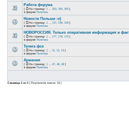
Работа форума
[
На страницу:
1
...
303
,
304
,
305
]
в форуме
Политика
Новости Польши :o)
[
На страницу:
1
...
157
,
158
,
159
]
в форуме
Политика
НОВОРОССИЯ. Только оперативная информация и фак
[
На страницу:
1
...
177
,
178
,
179
]
в форуме
Политика
Телега фсе
[
На страницу:
1
...
11
,
12
,
13
]
в форуме
Политика
Армения
[
На страницу:
1
...
47
,
48
,
49
]
в форуме
Политика
Страница
1
из
1
[ Результатов поиска: 16 ]