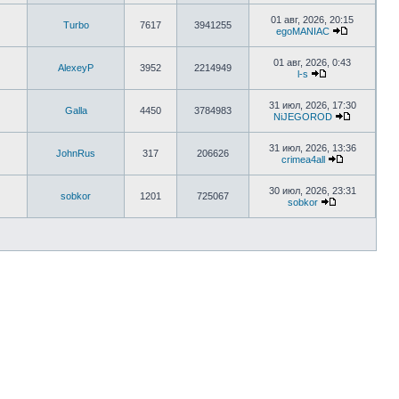
01 авг, 2026, 20:15
Turbo
7617
3941255
egoMANIAC
01 авг, 2026, 0:43
AlexeyP
3952
2214949
l-s
31 июл, 2026, 17:30
Galla
4450
3784983
NiJEGOROD
31 июл, 2026, 13:36
JohnRus
317
206626
crimea4all
30 июл, 2026, 23:31
sobkor
1201
725067
sobkor