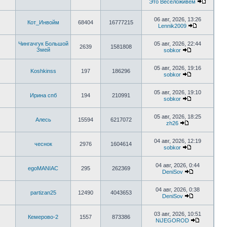
Это Веселоживем
06 авг, 2026, 13:26
Кот_Инвойм
68404
16777215
Lennik2009
Чингачгук Большой
05 авг, 2026, 22:44
2639
1581808
Змей
sobkor
05 авг, 2026, 19:16
Koshkinss
197
186296
sobkor
05 авг, 2026, 19:10
Ирина спб
194
210991
sobkor
05 авг, 2026, 18:25
Алесь
15594
6217072
zh26
04 авг, 2026, 12:19
чеснок
2976
1604614
sobkor
04 авг, 2026, 0:44
egoMANIAC
295
262369
DeniSov
04 авг, 2026, 0:38
partizan25
12490
4043653
DeniSov
03 авг, 2026, 10:51
Кемерово-2
1557
873386
NiJEGOROD