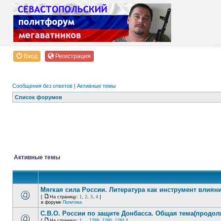
Вход
Регистрация
Сообщения без ответов
|
Активные темы
Список форумов
Активные темы
Мягкая сила России. Литература как инструмент влиян
[
На страницу:
1
,
2
,
3
,
4
]
в форуме
Политика
С.В.О. России по защите Донбасса. Общая тема(продол
[
На страницу:
1
...
1789
,
1790
,
1791
]