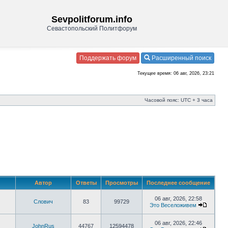
Sevpolitforum.info
Севастопольский Политфорум
Поддержать форум
Расширенный поиск
Текущее время: 06 авг, 2026, 23:21
Часовой пояс: UTC + 3 часа
Автор
Ответы
Просмотры
Последнее сообщение
06 авг, 2026, 22:58
Слович
83
99729
Это Веселоживем
06 авг, 2026, 22:46
JohnRus
44767
12594478