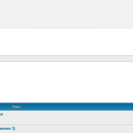
Темы
ия
жение 1)