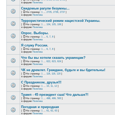
в форуме
Политика
Свидомые рагули безумны...
[
На страницу:
1
...
2735
,
2736
,
2737
]
в форуме
Политика
Террористический режим нацистской Украины.
[
На страницу:
1
...
104
,
105
,
106
]
в форуме
Политика
Опрос. Выборы.
[
На страницу:
1
...
6
,
7
,
8
]
в форуме
Политика
Я служу России.
[
На страницу:
1
...
6
,
7
,
8
]
в форуме
Политика
Что бы вы хотели сказать украинцам?
[
На страницу:
1
...
622
,
623
,
624
]
в форуме
Политика
ЧК не дремлет. Граждане, будьте и вы бдительны!
[
На страницу:
1
...
118
,
119
,
120
]
в форуме
Политика
С Праздником, друзья!!!
[
На страницу:
1
...
10
,
11
,
12
]
в форуме
Политика
Трамп - 45 президент сша! Что дальше?!
[
На страницу:
1
...
498
,
499
,
500
]
в форуме
Политика
Погодная и природная
[
На страницу:
1
...
61
,
62
,
63
]
в форуме
Политика