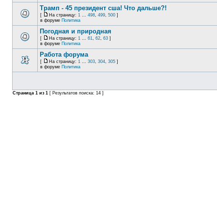
Трамп - 45 президент сша! Что дальше?!
[
На страницу:
1
...
498
,
499
,
500
]
в форуме
Политика
Погодная и природная
[
На страницу:
1
...
61
,
62
,
63
]
в форуме
Политика
Работа форума
[
На страницу:
1
...
303
,
304
,
305
]
в форуме
Политика
Страница
1
из
1
[ Результатов поиска: 14 ]