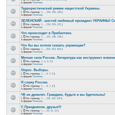
в форуме
Политика
Террористический режим нацистской Украины.
[
На страницу:
1
...
104
,
105
,
106
]
в форуме
Политика
ЗЕЛЕНСКИЙ - шестой любимый президент УКРАИНЫ! Ск
[
На страницу:
1
...
219
,
220
,
221
]
в форуме
Политика
Что происходит в Прибалтике.
[
На страницу:
1
...
107
,
108
,
109
]
в форуме
Политика
Что бы вы хотели сказать украинцам?
[
На страницу:
1
...
622
,
623
,
624
]
в форуме
Политика
Мягкая сила России. Литература как инструмент влиян
[
На страницу:
1
,
2
,
3
,
4
]
в форуме
Политика
Опрос. Выборы.
[
На страницу:
1
...
6
,
7
,
8
]
в форуме
Политика
Я служу России.
[
На страницу:
1
...
6
,
7
,
8
]
в форуме
Политика
ЧК не дремлет. Граждане, будьте и вы бдительны!
[
На страницу:
1
...
118
,
119
,
120
]
в форуме
Политика
С Праздником, друзья!!!
[
На страницу:
1
...
10
,
11
,
12
]
в форуме
Политика