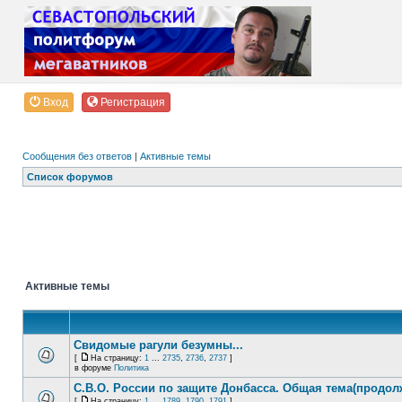
Вход
Регистрация
Сообщения без ответов
|
Активные темы
Список форумов
Активные темы
Свидомые рагули безумны...
[
На страницу:
1
...
2735
,
2736
,
2737
]
в форуме
Политика
С.В.О. России по защите Донбасса. Общая тема(продол
[
На страницу:
1
...
1789
,
1790
,
1791
]