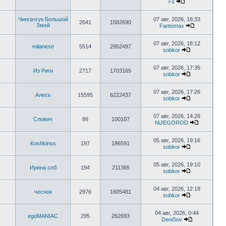
l-s
Чингачгук Большой
07 авг, 2026, 18:33
2641
1582690
Змей
Fantomax
07 авг, 2026, 18:12
milanese
5514
2952497
sobkor
07 авг, 2026, 17:35
Из Риги
2717
1703165
sobkor
07 авг, 2026, 17:26
Алесь
15595
6222437
sobkor
07 авг, 2026, 14:26
Слович
86
100107
NiJEGOROD
05 авг, 2026, 19:16
Koshkinss
197
186591
sobkor
05 авг, 2026, 19:10
Ирина спб
194
211365
sobkor
04 авг, 2026, 12:19
чеснок
2976
1605481
sobkor
04 авг, 2026, 0:44
egoMANIAC
295
262693
DeniSov