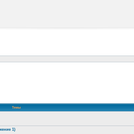
Темы
жение 1)