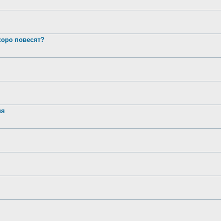
оро повесят?
ия