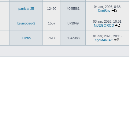
04 авг, 2026, 0:38
partizan25
12490
4045561
DeniSov
03 авг, 2026, 10:51
Кемерово-2
1557
873949
NiJEGOROD
01 авг, 2026, 20:15
Turbo
7617
3942383
egoMANIAC