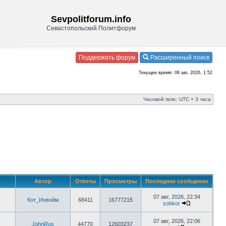
Sevpolitforum.info
Севастопольский Политфорум
Поддержать форум
Расширенный поиск
Текущее время: 08 авг, 2026, 1:52
Часовой пояс: UTC + 3 часа
Автор
Ответы
Просмотры
Последнее сообщение
07 авг, 2026, 22:34
Кот_Инвойм
68411
16777215
sobkor
07 авг, 2026, 22:06
JohnRus
44770
12603237