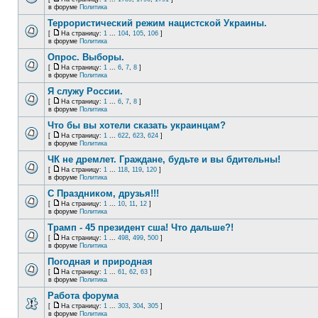
в форуме
Политика
Террористический режим нацистской Украины.
[
На страницу:
1
...
104
,
105
,
106
]
в форуме
Политика
Опрос. Выборы.
[
На страницу:
1
...
6
,
7
,
8
]
в форуме
Политика
Я служу России.
[
На страницу:
1
...
6
,
7
,
8
]
в форуме
Политика
Что бы вы хотели сказать украинцам?
[
На страницу:
1
...
622
,
623
,
624
]
в форуме
Политика
ЧК не дремлет. Граждане, будьте и вы бдительны!
[
На страницу:
1
...
118
,
119
,
120
]
в форуме
Политика
С Праздником, друзья!!!
[
На страницу:
1
...
10
,
11
,
12
]
в форуме
Политика
Трамп - 45 президент сша! Что дальше?!
[
На страницу:
1
...
498
,
499
,
500
]
в форуме
Политика
Погодная и природная
[
На страницу:
1
...
61
,
62
,
63
]
в форуме
Политика
Работа форума
[
На страницу:
1
...
303
,
304
,
305
]
в форуме
Политика