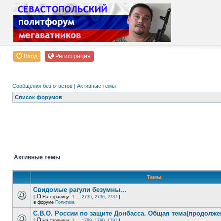
Вход
Регистрация
Сообщения без ответов
|
Активные темы
Список форумов
Активные темы
Темы
Свидомые рагули безумны...
[
На страницу:
1
...
2735
,
2736
,
2737
]
в форуме
Политика
С.В.О. России по защите Донбасса. Общая тема(продолже
[
На страницу:
1
...
1789
,
1790
,
1791
]