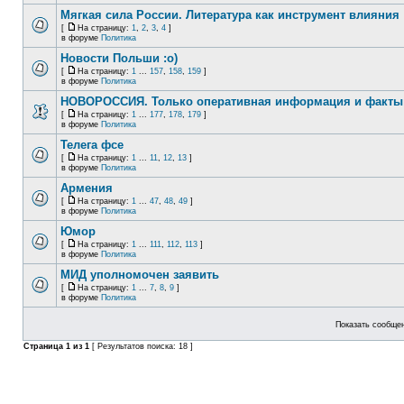
Мягкая сила России. Литература как инструмент влияния
[
На страницу:
1
,
2
,
3
,
4
]
в форуме
Политика
Новости Польши :o)
[
На страницу:
1
...
157
,
158
,
159
]
в форуме
Политика
НОВОРОССИЯ. Только оперативная информация и факты
[
На страницу:
1
...
177
,
178
,
179
]
в форуме
Политика
Телега фсе
[
На страницу:
1
...
11
,
12
,
13
]
в форуме
Политика
Армения
[
На страницу:
1
...
47
,
48
,
49
]
в форуме
Политика
Юмор
[
На страницу:
1
...
111
,
112
,
113
]
в форуме
Политика
МИД уполномочен заявить
[
На страницу:
1
...
7
,
8
,
9
]
в форуме
Политика
Показать сообщен
Страница
1
из
1
[ Результатов поиска: 18 ]