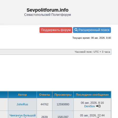
Sevpolitforum.info
Севастопольский Политфорум
Поддержать форум
Расширенный поиск
Текущее время: 06 авг, 2026, 9:40
Часовой пояс: UTC + 3 часа
Автор
Ответы
Просмотры
Последнее сообщение
06 авг, 2026, 8:16
JohnRus
44762
12590880
DeniSov
Чингачгук Большой
05 авг, 2026, 22:44
2639
1581397