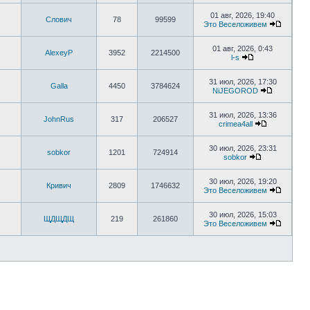
01 авг, 2026, 19:40
Слович
78
99599
Это Веселоживем
01 авг, 2026, 0:43
AlexeyP
3952
2214500
l-s
31 июл, 2026, 17:30
Galla
4450
3784624
NiJEGOROD
31 июл, 2026, 13:36
JohnRus
317
206527
crimea4all
30 июл, 2026, 23:31
sobkor
1201
724914
sobkor
30 июл, 2026, 19:20
Кривич
2809
1746632
Это Веселоживем
30 июл, 2026, 15:03
ЩДЩДЩ
219
261860
Это Веселоживем