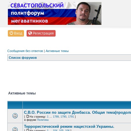
Вход
Регистрация
Сообщения без ответов
|
Активные темы
Список форумов
Активные темы
С.В.О. России по защите Донбасса. Общая тема(продол
[
На страницу:
1
...
1789
,
1790
,
1791
]
в форуме
Политика
Террористический режим нацистской Украины.
[
На страницу:
1
...
104
,
105
,
106
]