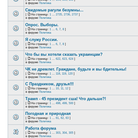
в форуме
Политика
Свидомые рагули безумны...
[
На страницу:
1
...
2735
,
2736
,
2737
]
в форуме
Политика
Опрос. Выборы.
[
На страницу:
1
...
6
,
7
,
8
]
в форуме
Политика
Я служу России.
[
На страницу:
1
...
6
,
7
,
8
]
в форуме
Политика
Что бы вы хотели сказать украинцам?
[
На страницу:
1
...
622
,
623
,
624
]
в форуме
Политика
ЧК не дремлет. Граждане, будьте и вы бдительны!
[
На страницу:
1
...
118
,
119
,
120
]
в форуме
Политика
С Праздником, друзья!!!
[
На страницу:
1
...
10
,
11
,
12
]
в форуме
Политика
Трамп - 45 президент сша! Что дальше?!
[
На страницу:
1
...
498
,
499
,
500
]
в форуме
Политика
Погодная и природная
[
На страницу:
1
...
61
,
62
,
63
]
в форуме
Политика
Работа форума
[
На страницу:
1
...
303
,
304
,
305
]
в форуме
Политика