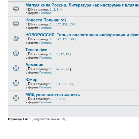
Мягкая сила России. Литература как инструмент влиян
[
На страницу:
1
,
2
,
3
,
4
]
в форуме
Политика
Новости Польши :o)
[
На страницу:
1
...
157
,
158
,
159
]
в форуме
Политика
НОВОРОССИЯ. Только оперативная информация и фак
[
На страницу:
1
...
177
,
178
,
179
]
в форуме
Политика
Телега фсе
[
На страницу:
1
...
11
,
12
,
13
]
в форуме
Политика
Армения
[
На страницу:
1
...
47
,
48
,
49
]
в форуме
Политика
Юмор
[
На страницу:
1
...
111
,
112
,
113
]
в форуме
Политика
МИД уполномочен заявить
[
На страницу:
1
...
7
,
8
,
9
]
в форуме
Политика
Страница
1
из
1
[ Результатов поиска: 18 ]