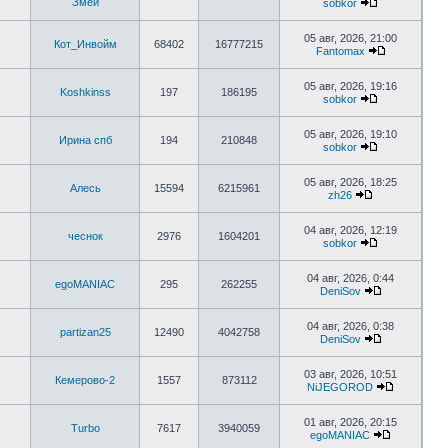
Змей
sobkor
05 авг, 2026, 21:00
Кот_Инвойм
68402
16777215
Fantomax
05 авг, 2026, 19:16
Koshkinss
197
186195
sobkor
05 авг, 2026, 19:10
Ирина спб
194
210848
sobkor
05 авг, 2026, 18:25
Алесь
15594
6215961
zh26
04 авг, 2026, 12:19
чеснок
2976
1604201
sobkor
04 авг, 2026, 0:44
egoMANIAC
295
262255
DeniSov
04 авг, 2026, 0:38
partizan25
12490
4042758
DeniSov
03 авг, 2026, 10:51
Кемерово-2
1557
873112
NiJEGOROD
01 авг, 2026, 20:15
Turbo
7617
3940059
egoMANIAC