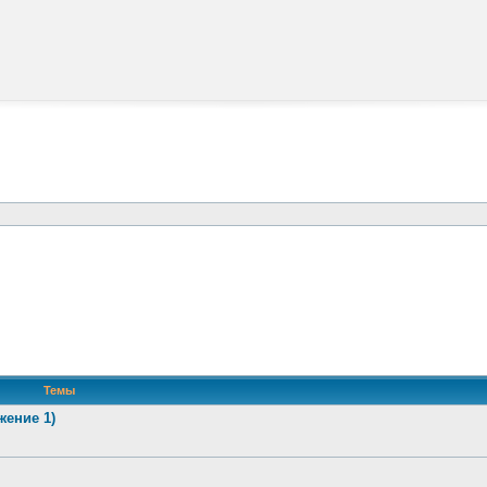
Темы
жение 1)