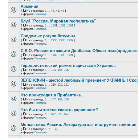
Армения
[
На страницу:
1
...
47
,
48
,
49
]
в форуме
Политика
Клуб "Россия. Мировая геополитика"
[
На страницу:
1
...
1061
,
1062
,
1063
]
в форуме
Политика
Свидомые рагули безумны...
[
На страницу:
1
...
2735
,
2736
,
2737
]
в форуме
Политика
С.В.О. России по защите Донбасса. Общая тема(продолже
[
На страницу:
1
...
1789
,
1790
,
1791
]
в форуме
Политика
Террористический режим нацистской Украины.
[
На страницу:
1
...
104
,
105
,
106
]
в форуме
Политика
ЗЕЛЕНСКИЙ - шестой любимый президент УКРАИНЫ! Скор
[
На страницу:
1
...
219
,
220
,
221
]
в форуме
Политика
Что происходит в Прибалтике.
[
На страницу:
1
...
107
,
108
,
109
]
в форуме
Политика
Что бы вы хотели сказать украинцам?
[
На страницу:
1
...
622
,
623
,
624
]
в форуме
Политика
Мягкая сила России. Литература как инструмент влияния
[
На страницу:
1
,
2
,
3
,
4
]
в форуме
Политика