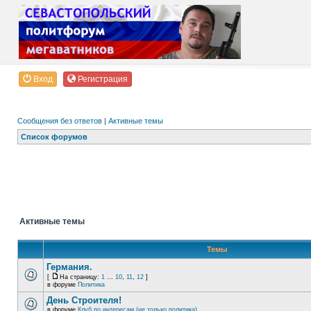
Вход
Регистрация
Сообщения без ответов
|
Активные темы
Список форумов
Активные темы
Темы
Германия.
[
На страницу:
1
...
10
,
11
,
12
]
в форуме
Политика
День Строителя!
в форуме
Клуб по интересам (не только политика)