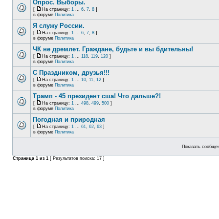
Опрос. Выборы.
[
На страницу:
1
...
6
,
7
,
8
]
в форуме
Политика
Я служу России.
[
На страницу:
1
...
6
,
7
,
8
]
в форуме
Политика
ЧК не дремлет. Граждане, будьте и вы бдительны!
[
На страницу:
1
...
118
,
119
,
120
]
в форуме
Политика
С Праздником, друзья!!!
[
На страницу:
1
...
10
,
11
,
12
]
в форуме
Политика
Трамп - 45 президент сша! Что дальше?!
[
На страницу:
1
...
498
,
499
,
500
]
в форуме
Политика
Погодная и природная
[
На страницу:
1
...
61
,
62
,
63
]
в форуме
Политика
Показать сообщен
Страница
1
из
1
[ Результатов поиска: 17 ]