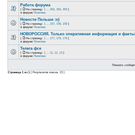
Работа форума
[
На страницу:
1
...
303
,
304
,
305
]
в форуме
Политика
Новости Польши :o)
[
На страницу:
1
...
157
,
158
,
159
]
в форуме
Политика
НОВОРОССИЯ. Только оперативная информация и факты
[
На страницу:
1
...
177
,
178
,
179
]
в форуме
Политика
Телега фсе
[
На страницу:
1
...
11
,
12
,
13
]
в форуме
Политика
Показать сообщен
Страница
1
из
1
[ Результатов поиска: 15 ]