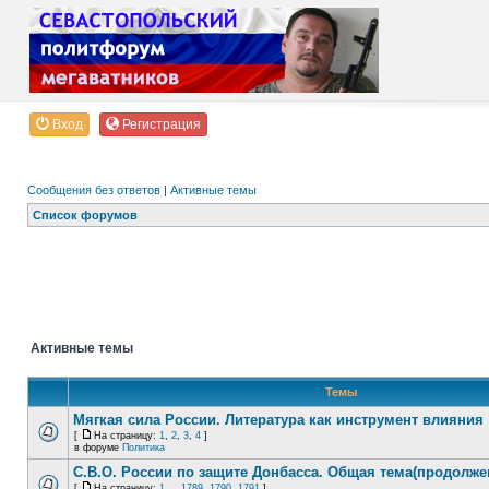
Вход
Регистрация
Сообщения без ответов
|
Активные темы
Список форумов
Активные темы
Темы
Мягкая сила России. Литература как инструмент влияния
[
На страницу:
1
,
2
,
3
,
4
]
в форуме
Политика
С.В.О. России по защите Донбасса. Общая тема(продолже
[
На страницу:
1
...
1789
,
1790
,
1791
]