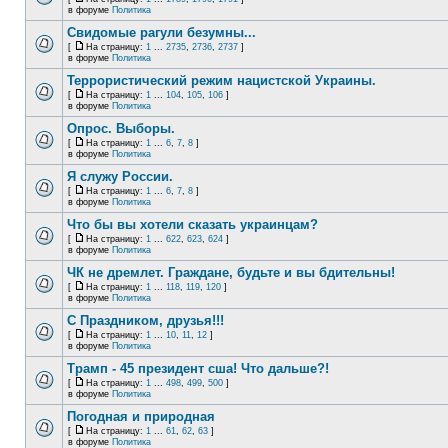
в форуме
Политика
Свидомые рагули безумны...
[
На страницу:
1
...
2735
,
2736
,
2737
]
в форуме
Политика
Террористический режим нацистской Украины.
[
На страницу:
1
...
104
,
105
,
106
]
в форуме
Политика
Опрос. Выборы.
[
На страницу:
1
...
6
,
7
,
8
]
в форуме
Политика
Я служу России.
[
На страницу:
1
...
6
,
7
,
8
]
в форуме
Политика
Что бы вы хотели сказать украинцам?
[
На страницу:
1
...
622
,
623
,
624
]
в форуме
Политика
ЧК не дремлет. Граждане, будьте и вы бдительны!
[
На страницу:
1
...
118
,
119
,
120
]
в форуме
Политика
С Праздником, друзья!!!
[
На страницу:
1
...
10
,
11
,
12
]
в форуме
Политика
Трамп - 45 президент сша! Что дальше?!
[
На страницу:
1
...
498
,
499
,
500
]
в форуме
Политика
Погодная и природная
[
На страницу:
1
...
61
,
62
,
63
]
в форуме
Политика