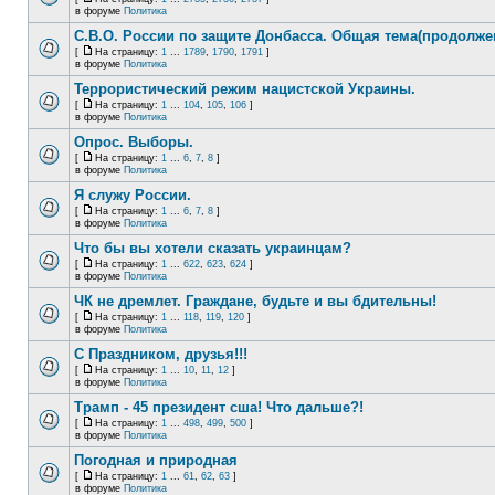
в форуме
Политика
С.В.О. России по защите Донбасса. Общая тема(продолже
[
На страницу:
1
...
1789
,
1790
,
1791
]
в форуме
Политика
Террористический режим нацистской Украины.
[
На страницу:
1
...
104
,
105
,
106
]
в форуме
Политика
Опрос. Выборы.
[
На страницу:
1
...
6
,
7
,
8
]
в форуме
Политика
Я служу России.
[
На страницу:
1
...
6
,
7
,
8
]
в форуме
Политика
Что бы вы хотели сказать украинцам?
[
На страницу:
1
...
622
,
623
,
624
]
в форуме
Политика
ЧК не дремлет. Граждане, будьте и вы бдительны!
[
На страницу:
1
...
118
,
119
,
120
]
в форуме
Политика
С Праздником, друзья!!!
[
На страницу:
1
...
10
,
11
,
12
]
в форуме
Политика
Трамп - 45 президент сша! Что дальше?!
[
На страницу:
1
...
498
,
499
,
500
]
в форуме
Политика
Погодная и природная
[
На страницу:
1
...
61
,
62
,
63
]
в форуме
Политика