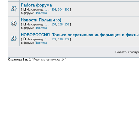
Работа форума
[
На страницу:
1
...
303
,
304
,
305
]
в форуме
Политика
Новости Польши :o)
[
На страницу:
1
...
157
,
158
,
159
]
в форуме
Политика
НОВОРОССИЯ. Только оперативная информация и факты
[
На страницу:
1
...
177
,
178
,
179
]
в форуме
Политика
Показать сообщен
Страница
1
из
1
[ Результатов поиска: 14 ]