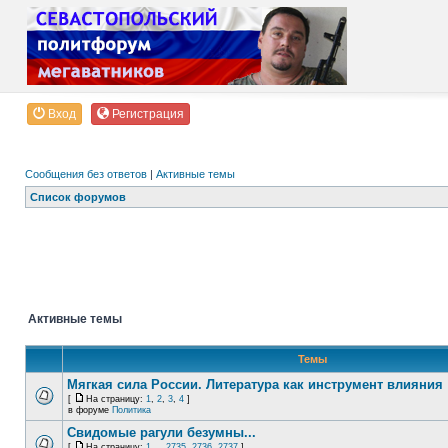
Вход
Регистрация
Сообщения без ответов
|
Активные темы
Список форумов
Активные темы
Темы
Мягкая сила России. Литература как инструмент влияния
[
На страницу:
1
,
2
,
3
,
4
]
в форуме
Политика
Свидомые рагули безумны...
[
На страницу:
1
...
2735
,
2736
,
2737
]