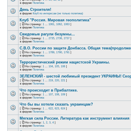
в форуме
Политика
День Строителя!
в форуме
Клуб по интересам (не только политика)
Клуб "Россия. Мировая геополитика"
[
На страницу:
1
...
1061
,
1062
,
1063
]
в форуме
Политика
Свидомые рагули безумны...
[
На страницу:
1
...
2735
,
2736
,
2737
]
в форуме
Политика
С.В.О. России по защите Донбасса. Общая тема(продолже
[
На страницу:
1
...
1789
,
1790
,
1791
]
в форуме
Политика
Террористический режим нацистской Украины.
[
На страницу:
1
...
104
,
105
,
106
]
в форуме
Политика
ЗЕЛЕНСКИЙ - шестой любимый президент УКРАИНЫ! Скор
[
На страницу:
1
...
219
,
220
,
221
]
в форуме
Политика
Что происходит в Прибалтике.
[
На страницу:
1
...
107
,
108
,
109
]
в форуме
Политика
Что бы вы хотели сказать украинцам?
[
На страницу:
1
...
622
,
623
,
624
]
в форуме
Политика
Мягкая сила России. Литература как инструмент влияния
[
На страницу:
1
,
2
,
3
,
4
]
в форуме
Политика