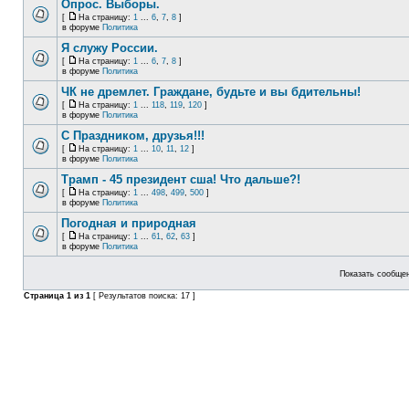
Опрос. Выборы.
[
На страницу:
1
...
6
,
7
,
8
]
в форуме
Политика
Я служу России.
[
На страницу:
1
...
6
,
7
,
8
]
в форуме
Политика
ЧК не дремлет. Граждане, будьте и вы бдительны!
[
На страницу:
1
...
118
,
119
,
120
]
в форуме
Политика
С Праздником, друзья!!!
[
На страницу:
1
...
10
,
11
,
12
]
в форуме
Политика
Трамп - 45 президент сша! Что дальше?!
[
На страницу:
1
...
498
,
499
,
500
]
в форуме
Политика
Погодная и природная
[
На страницу:
1
...
61
,
62
,
63
]
в форуме
Политика
Показать сообщен
Страница
1
из
1
[ Результатов поиска: 17 ]