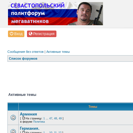
Вход
Регистрация
Сообщения без ответов
|
Активные темы
Список форумов
Активные темы
Темы
Армения
[
На страницу:
1
...
47
,
48
,
49
]
в форуме
Политика
Германия.
[
На страницу:
1
...
10
,
11
,
12
]