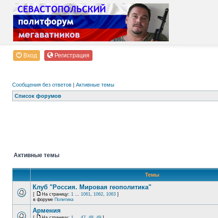
Вход
Регистрация
Сообщения без ответов
|
Активные темы
Список форумов
Активные темы
Темы
Клуб "Россия. Мировая геополитика"
[
На страницу:
1
...
1061
,
1062
,
1063
]
в форуме
Политика
Армения
[
На страницу:
1
...
47
,
48
,
49
]