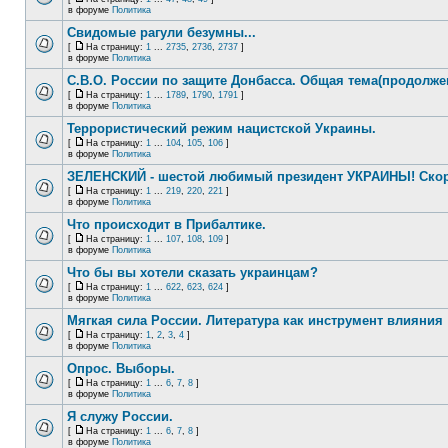
в форуме
Политика
Свидомые рагули безумны...
[
На страницу:
1
...
2735
,
2736
,
2737
]
в форуме
Политика
С.В.О. России по защите Донбасса. Общая тема(продолже
[
На страницу:
1
...
1789
,
1790
,
1791
]
в форуме
Политика
Террористический режим нацистской Украины.
[
На страницу:
1
...
104
,
105
,
106
]
в форуме
Политика
ЗЕЛЕНСКИЙ - шестой любимый президент УКРАИНЫ! Скор
[
На страницу:
1
...
219
,
220
,
221
]
в форуме
Политика
Что происходит в Прибалтике.
[
На страницу:
1
...
107
,
108
,
109
]
в форуме
Политика
Что бы вы хотели сказать украинцам?
[
На страницу:
1
...
622
,
623
,
624
]
в форуме
Политика
Мягкая сила России. Литература как инструмент влияния
[
На страницу:
1
,
2
,
3
,
4
]
в форуме
Политика
Опрос. Выборы.
[
На страницу:
1
...
6
,
7
,
8
]
в форуме
Политика
Я служу России.
[
На страницу:
1
...
6
,
7
,
8
]
в форуме
Политика