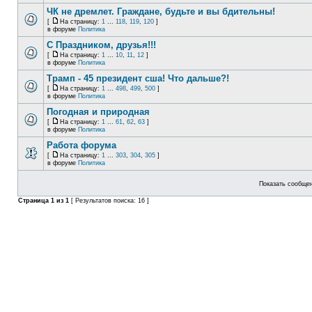
ЧК не дремлет. Граждане, будьте и вы бдительны!
[
На страницу:
1
...
118
,
119
,
120
]
в форуме
Политика
С Праздником, друзья!!!
[
На страницу:
1
...
10
,
11
,
12
]
в форуме
Политика
Трамп - 45 президент сша! Что дальше?!
[
На страницу:
1
...
498
,
499
,
500
]
в форуме
Политика
Погодная и природная
[
На страницу:
1
...
61
,
62
,
63
]
в форуме
Политика
Работа форума
[
На страницу:
1
...
303
,
304
,
305
]
в форуме
Политика
Показать сообщен
Страница
1
из
1
[ Результатов поиска: 16 ]