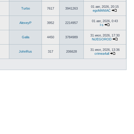
01 авг, 2026, 20:15
Turbo
7617
3941263
egoMANIAC
01 авг, 2026, 0:43
AlexeyP
3952
2214957
l-s
31 июл, 2026, 17:30
Galla
4450
3784989
NiJEGOROD
31 июл, 2026, 13:36
JohnRus
317
206628
crimea4all