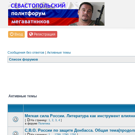
Вход
Регистрация
Сообщения без ответов
|
Активные темы
Список форумов
Активные темы
Мягкая сила России. Литература как инструмент влиян
[
На страницу:
1
,
2
,
3
,
4
]
в форуме
Политика
С.В.О. России по защите Донбасса. Общая тема(продол
[
На страницу:
1
...
1789
,
1790
,
1791
]