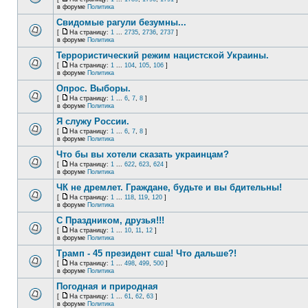
в форуме
Политика
Свидомые рагули безумны...
[
На страницу:
1
...
2735
,
2736
,
2737
]
в форуме
Политика
Террористический режим нацистской Украины.
[
На страницу:
1
...
104
,
105
,
106
]
в форуме
Политика
Опрос. Выборы.
[
На страницу:
1
...
6
,
7
,
8
]
в форуме
Политика
Я служу России.
[
На страницу:
1
...
6
,
7
,
8
]
в форуме
Политика
Что бы вы хотели сказать украинцам?
[
На страницу:
1
...
622
,
623
,
624
]
в форуме
Политика
ЧК не дремлет. Граждане, будьте и вы бдительны!
[
На страницу:
1
...
118
,
119
,
120
]
в форуме
Политика
С Праздником, друзья!!!
[
На страницу:
1
...
10
,
11
,
12
]
в форуме
Политика
Трамп - 45 президент сша! Что дальше?!
[
На страницу:
1
...
498
,
499
,
500
]
в форуме
Политика
Погодная и природная
[
На страницу:
1
...
61
,
62
,
63
]
в форуме
Политика