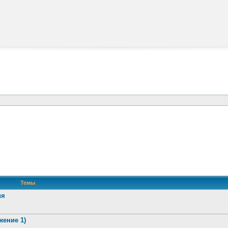
Темы
ия
жение 1)