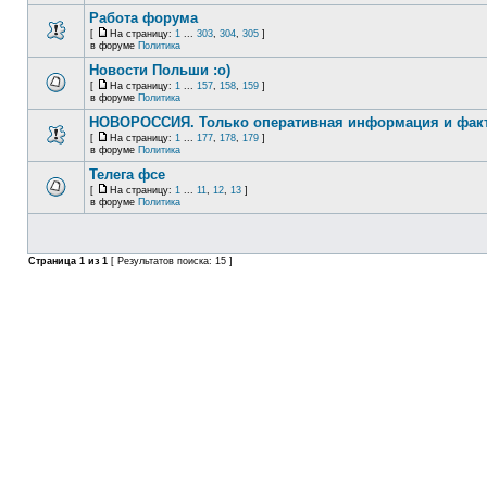
Работа форума
[
На страницу:
1
...
303
,
304
,
305
]
в форуме
Политика
Новости Польши :o)
[
На страницу:
1
...
157
,
158
,
159
]
в форуме
Политика
НОВОРОССИЯ. Только оперативная информация и фак
[
На страницу:
1
...
177
,
178
,
179
]
в форуме
Политика
Телега фсе
[
На страницу:
1
...
11
,
12
,
13
]
в форуме
Политика
Страница
1
из
1
[ Результатов поиска: 15 ]