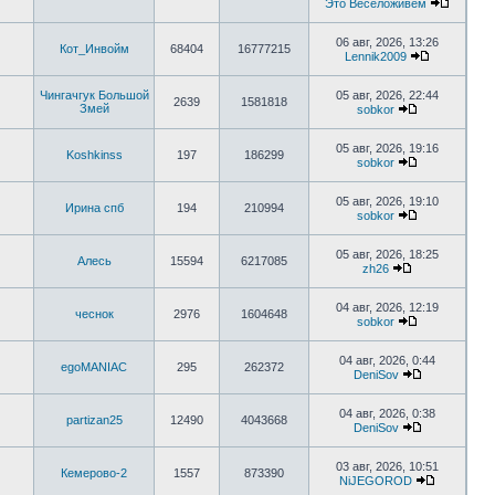
Это Веселоживем
06 авг, 2026, 13:26
Кот_Инвойм
68404
16777215
Lennik2009
Чингачгук Большой
05 авг, 2026, 22:44
2639
1581818
Змей
sobkor
05 авг, 2026, 19:16
Koshkinss
197
186299
sobkor
05 авг, 2026, 19:10
Ирина спб
194
210994
sobkor
05 авг, 2026, 18:25
Алесь
15594
6217085
zh26
04 авг, 2026, 12:19
чеснок
2976
1604648
sobkor
04 авг, 2026, 0:44
egoMANIAC
295
262372
DeniSov
04 авг, 2026, 0:38
partizan25
12490
4043668
DeniSov
03 авг, 2026, 10:51
Кемерово-2
1557
873390
NiJEGOROD