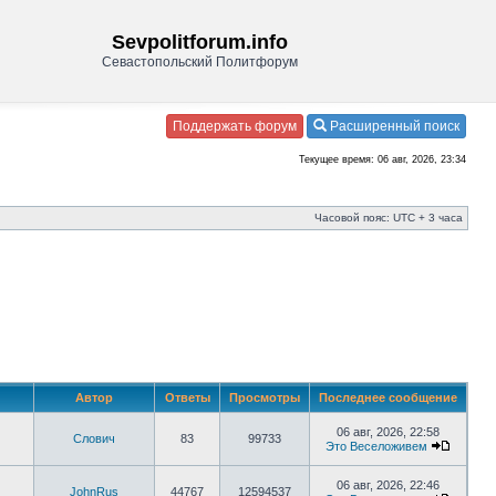
Sevpolitforum.info
Севастопольский Политфорум
Поддержать форум
Расширенный поиск
Текущее время: 06 авг, 2026, 23:34
Часовой пояс: UTC + 3 часа
Автор
Ответы
Просмотры
Последнее сообщение
06 авг, 2026, 22:58
Слович
83
99733
Это Веселоживем
06 авг, 2026, 22:46
JohnRus
44767
12594537