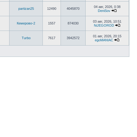
04 авг, 2026, 0:38
partizan25
12490
4045870
DeniSov
03 авг, 2026, 10:51
Кемерово-2
1557
874030
NiJEGOROD
01 авг, 2026, 20:15
Turbo
7617
3942572
egoMANIAC