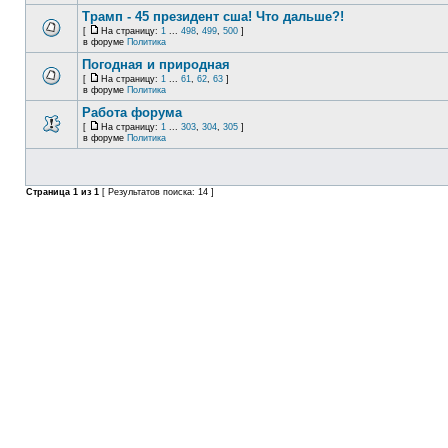
Трамп - 45 президент сша! Что дальше?!
[
На страницу:
1
...
498
,
499
,
500
]
в форуме
Политика
Погодная и природная
[
На страницу:
1
...
61
,
62
,
63
]
в форуме
Политика
Работа форума
[
На страницу:
1
...
303
,
304
,
305
]
в форуме
Политика
Страница
1
из
1
[ Результатов поиска: 14 ]