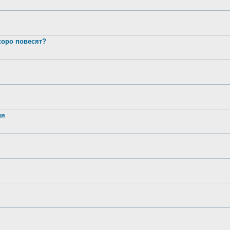
оро повесят?
ия