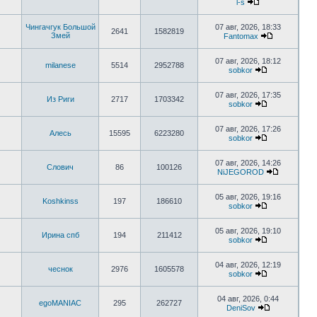
l-s
Чингачгук Большой
07 авг, 2026, 18:33
2641
1582819
Змей
Fantomax
07 авг, 2026, 18:12
milanese
5514
2952788
sobkor
07 авг, 2026, 17:35
Из Риги
2717
1703342
sobkor
07 авг, 2026, 17:26
Алесь
15595
6223280
sobkor
07 авг, 2026, 14:26
Слович
86
100126
NiJEGOROD
05 авг, 2026, 19:16
Koshkinss
197
186610
sobkor
05 авг, 2026, 19:10
Ирина спб
194
211412
sobkor
04 авг, 2026, 12:19
чеснок
2976
1605578
sobkor
04 авг, 2026, 0:44
egoMANIAC
295
262727
DeniSov