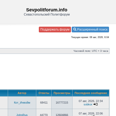
Sevpolitforum.info
Севастопольский Политфорум
Поддержать форум
Расширенный поиск
Текущее время: 08 авг, 2026, 6:04
Часовой пояс: UTC + 3 часа
Автор
Ответы
Просмотры
Последнее сообщение
07 авг, 2026, 22:34
Кот_Инвойм
68411
16777215
sobkor
07 авг, 2026, 22:06
JohnRus
44770
12604866