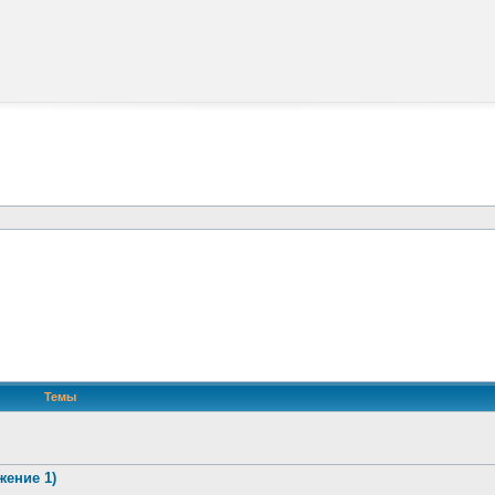
Темы
жение 1)