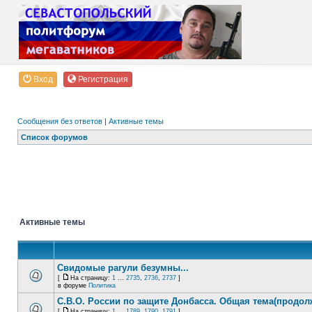
Вход
Регистрация
Сообщения без ответов
|
Активные темы
Список форумов
Активные темы
Свидомые рагули безумны...
[
На страницу:
1
...
2735
,
2736
,
2737
]
в форуме
Политика
С.В.О. России по защите Донбасса. Общая тема(продол
[
На страницу:
1
...
1789
,
1790
,
1791
]