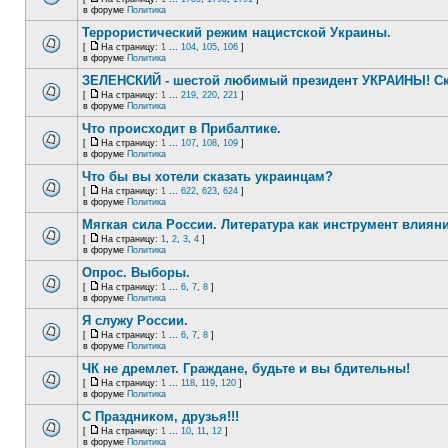
в форуме
Политика
Террористический режим нацистской Украины.
[
На страницу:
1
...
104
,
105
,
106
]
в форуме
Политика
ЗЕЛЕНСКИЙ - шестой любимый президент УКРАИНЫ! Ск
[
На страницу:
1
...
219
,
220
,
221
]
в форуме
Политика
Что происходит в Прибалтике.
[
На страницу:
1
...
107
,
108
,
109
]
в форуме
Политика
Что бы вы хотели сказать украинцам?
[
На страницу:
1
...
622
,
623
,
624
]
в форуме
Политика
Мягкая сила России. Литература как инструмент влиян
[
На страницу:
1
,
2
,
3
,
4
]
в форуме
Политика
Опрос. Выборы.
[
На страницу:
1
...
6
,
7
,
8
]
в форуме
Политика
Я служу России.
[
На страницу:
1
...
6
,
7
,
8
]
в форуме
Политика
ЧК не дремлет. Граждане, будьте и вы бдительны!
[
На страницу:
1
...
118
,
119
,
120
]
в форуме
Политика
С Праздником, друзья!!!
[
На страницу:
1
...
10
,
11
,
12
]
в форуме
Политика