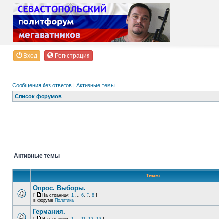
Вход
Регистрация
Сообщения без ответов
|
Активные темы
Список форумов
Активные темы
Темы
Опрос. Выборы.
[
На страницу:
1
...
6
,
7
,
8
]
в форуме
Политика
Германия.
[
На страницу:
1
...
11
,
12
,
13
]