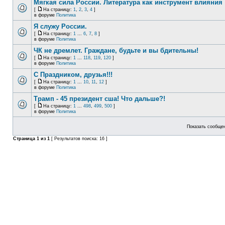
Мягкая сила России. Литература как инструмент влияния
[
На страницу:
1
,
2
,
3
,
4
]
в форуме
Политика
Я служу России.
[
На страницу:
1
...
6
,
7
,
8
]
в форуме
Политика
ЧК не дремлет. Граждане, будьте и вы бдительны!
[
На страницу:
1
...
118
,
119
,
120
]
в форуме
Политика
С Праздником, друзья!!!
[
На страницу:
1
...
10
,
11
,
12
]
в форуме
Политика
Трамп - 45 президент сша! Что дальше?!
[
На страницу:
1
...
498
,
499
,
500
]
в форуме
Политика
Показать сообщен
Страница
1
из
1
[ Результатов поиска: 16 ]