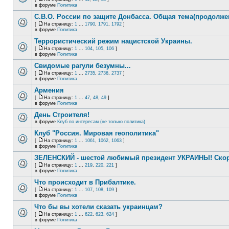
в форуме
Политика
С.В.О. России по защите Донбасса. Общая тема(продолже
[
На страницу:
1
...
1790
,
1791
,
1792
]
в форуме
Политика
Террористический режим нацистской Украины.
[
На страницу:
1
...
104
,
105
,
106
]
в форуме
Политика
Свидомые рагули безумны...
[
На страницу:
1
...
2735
,
2736
,
2737
]
в форуме
Политика
Армения
[
На страницу:
1
...
47
,
48
,
49
]
в форуме
Политика
День Строителя!
в форуме
Клуб по интересам (не только политика)
Клуб "Россия. Мировая геополитика"
[
На страницу:
1
...
1061
,
1062
,
1063
]
в форуме
Политика
ЗЕЛЕНСКИЙ - шестой любимый президент УКРАИНЫ! Скор
[
На страницу:
1
...
219
,
220
,
221
]
в форуме
Политика
Что происходит в Прибалтике.
[
На страницу:
1
...
107
,
108
,
109
]
в форуме
Политика
Что бы вы хотели сказать украинцам?
[
На страницу:
1
...
622
,
623
,
624
]
в форуме
Политика