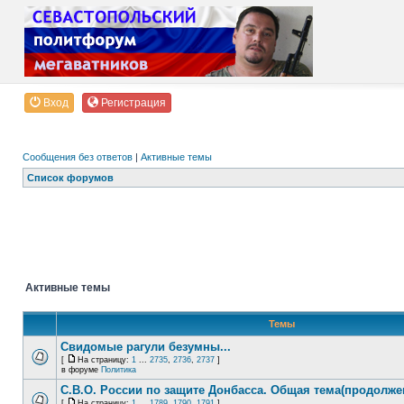
Вход
Регистрация
Сообщения без ответов
|
Активные темы
Список форумов
Активные темы
Темы
Свидомые рагули безумны...
[
На страницу:
1
...
2735
,
2736
,
2737
]
в форуме
Политика
С.В.О. России по защите Донбасса. Общая тема(продолже
[
На страницу:
1
...
1789
,
1790
,
1791
]