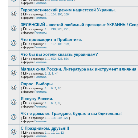
в форуме
Политика
Террористический режим нацистской Украины.
[
На страницу:
1
...
104
,
105
,
106
]
в форуме
Политика
ЗЕЛЕНСКИЙ - шестой любимый президент УКРАИНЫ! Скор
[
На страницу:
1
...
219
,
220
,
221
]
в форуме
Политика
Что происходит в Прибалтике.
[
На страницу:
1
...
107
,
108
,
109
]
в форуме
Политика
Что бы вы хотели сказать украинцам?
[
На страницу:
1
...
622
,
623
,
624
]
в форуме
Политика
Мягкая сила России. Литература как инструмент влияния
[
На страницу:
1
,
2
,
3
,
4
]
в форуме
Политика
Опрос. Выборы.
[
На страницу:
1
...
6
,
7
,
8
]
в форуме
Политика
Я служу России.
[
На страницу:
1
...
6
,
7
,
8
]
в форуме
Политика
ЧК не дремлет. Граждане, будьте и вы бдительны!
[
На страницу:
1
...
118
,
119
,
120
]
в форуме
Политика
С Праздником, друзья!!!
[
На страницу:
1
...
10
,
11
,
12
]
в форуме
Политика