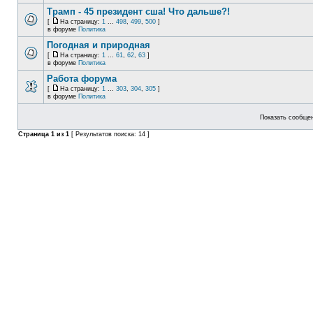
Трамп - 45 президент сша! Что дальше?!
[
На страницу:
1
...
498
,
499
,
500
]
в форуме
Политика
Погодная и природная
[
На страницу:
1
...
61
,
62
,
63
]
в форуме
Политика
Работа форума
[
На страницу:
1
...
303
,
304
,
305
]
в форуме
Политика
Показать сообщен
Страница
1
из
1
[ Результатов поиска: 14 ]