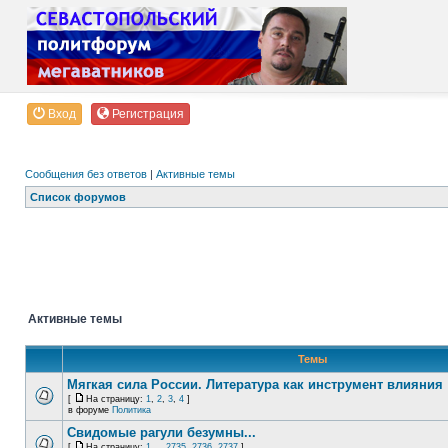
Вход
Регистрация
Сообщения без ответов
|
Активные темы
Список форумов
Активные темы
Темы
Мягкая сила России. Литература как инструмент влияния
[
На страницу:
1
,
2
,
3
,
4
]
в форуме
Политика
Свидомые рагули безумны...
[
На страницу:
1
...
2735
,
2736
,
2737
]