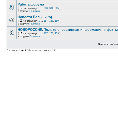
Работа форума
[
На страницу:
1
...
303
,
304
,
305
]
в форуме
Политика
Новости Польши :o)
[
На страницу:
1
...
157
,
158
,
159
]
в форуме
Политика
НОВОРОССИЯ. Только оперативная информация и факты
[
На страницу:
1
...
177
,
178
,
179
]
в форуме
Политика
Показать сообщен
Страница
1
из
1
[ Результатов поиска: 14 ]