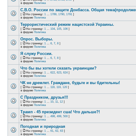
в форуме
Политика
С.В.О. России по защите Донбасса. Общая тема(продолже
[
На страницу:
1
...
1789
,
1790
,
1791
]
в форуме
Политика
Террористический режим нацистской Украины.
[
На страницу:
1
...
104
,
105
,
106
]
в форуме
Политика
Опрос. Выборы.
[
На страницу:
1
...
6
,
7
,
8
]
в форуме
Политика
Я служу России.
[
На страницу:
1
...
6
,
7
,
8
]
в форуме
Политика
Что бы вы хотели сказать украинцам?
[
На страницу:
1
...
622
,
623
,
624
]
в форуме
Политика
ЧК не дремлет. Граждане, будьте и вы бдительны!
[
На страницу:
1
...
118
,
119
,
120
]
в форуме
Политика
С Праздником, друзья!!!
[
На страницу:
1
...
10
,
11
,
12
]
в форуме
Политика
Трамп - 45 президент сша! Что дальше?!
[
На страницу:
1
...
498
,
499
,
500
]
в форуме
Политика
Погодная и природная
[
На страницу:
1
...
61
,
62
,
63
]
в форуме
Политика