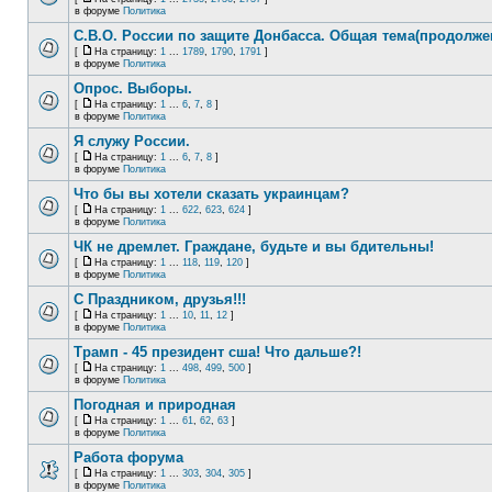
в форуме
Политика
С.В.О. России по защите Донбасса. Общая тема(продолже
[
На страницу:
1
...
1789
,
1790
,
1791
]
в форуме
Политика
Опрос. Выборы.
[
На страницу:
1
...
6
,
7
,
8
]
в форуме
Политика
Я служу России.
[
На страницу:
1
...
6
,
7
,
8
]
в форуме
Политика
Что бы вы хотели сказать украинцам?
[
На страницу:
1
...
622
,
623
,
624
]
в форуме
Политика
ЧК не дремлет. Граждане, будьте и вы бдительны!
[
На страницу:
1
...
118
,
119
,
120
]
в форуме
Политика
С Праздником, друзья!!!
[
На страницу:
1
...
10
,
11
,
12
]
в форуме
Политика
Трамп - 45 президент сша! Что дальше?!
[
На страницу:
1
...
498
,
499
,
500
]
в форуме
Политика
Погодная и природная
[
На страницу:
1
...
61
,
62
,
63
]
в форуме
Политика
Работа форума
[
На страницу:
1
...
303
,
304
,
305
]
в форуме
Политика