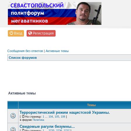
Вход
Регистрация
Сообщения без ответов
|
Активные темы
Список форумов
Активные темы
Темы
Террористический режим нацистской Украины.
[
На страницу:
1
...
104
,
105
,
106
]
в форуме
Политика
Свидомые рагули безумны...
[
На страницу:
1
...
2735
,
2736
,
2737
]