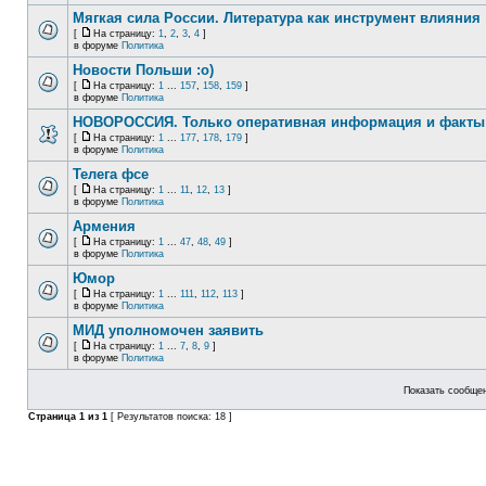
Мягкая сила России. Литература как инструмент влияния
[
На страницу:
1
,
2
,
3
,
4
]
в форуме
Политика
Новости Польши :o)
[
На страницу:
1
...
157
,
158
,
159
]
в форуме
Политика
НОВОРОССИЯ. Только оперативная информация и факты
[
На страницу:
1
...
177
,
178
,
179
]
в форуме
Политика
Телега фсе
[
На страницу:
1
...
11
,
12
,
13
]
в форуме
Политика
Армения
[
На страницу:
1
...
47
,
48
,
49
]
в форуме
Политика
Юмор
[
На страницу:
1
...
111
,
112
,
113
]
в форуме
Политика
МИД уполномочен заявить
[
На страницу:
1
...
7
,
8
,
9
]
в форуме
Политика
Показать сообщен
Страница
1
из
1
[ Результатов поиска: 18 ]