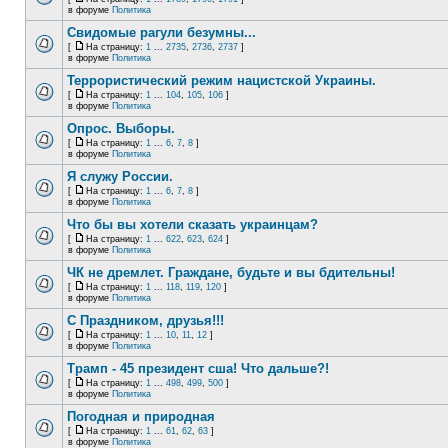
в форуме
Политика
Свидомые рагули безумны...
[
На страницу:
1
...
2735
,
2736
,
2737
]
в форуме
Политика
Террористический режим нацистской Украины.
[
На страницу:
1
...
104
,
105
,
106
]
в форуме
Политика
Опрос. Выборы.
[
На страницу:
1
...
6
,
7
,
8
]
в форуме
Политика
Я служу России.
[
На страницу:
1
...
6
,
7
,
8
]
в форуме
Политика
Что бы вы хотели сказать украинцам?
[
На страницу:
1
...
622
,
623
,
624
]
в форуме
Политика
ЧК не дремлет. Граждане, будьте и вы бдительны!
[
На страницу:
1
...
118
,
119
,
120
]
в форуме
Политика
С Праздником, друзья!!!
[
На страницу:
1
...
10
,
11
,
12
]
в форуме
Политика
Трамп - 45 президент сша! Что дальше?!
[
На страницу:
1
...
498
,
499
,
500
]
в форуме
Политика
Погодная и природная
[
На страницу:
1
...
61
,
62
,
63
]
в форуме
Политика