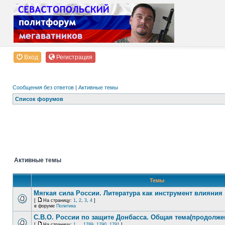
Вход
Регистрация
Сообщения без ответов
|
Активные темы
Список форумов
Активные темы
Темы
Мягкая сила России. Литература как инструмент влияния
[
На страницу:
1
,
2
,
3
,
4
]
в форуме
Политика
С.В.О. России по защите Донбасса. Общая тема(продолже
[
На страницу:
1
...
1789
,
1790
,
1791
]