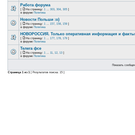
Работа форума
[
На страницу:
1
...
303
,
304
,
305
]
в форуме
Политика
Новости Польши :o)
[
На страницу:
1
...
157
,
158
,
159
]
в форуме
Политика
НОВОРОССИЯ. Только оперативная информация и факты
[
На страницу:
1
...
177
,
178
,
179
]
в форуме
Политика
Телега фсе
[
На страницу:
1
...
11
,
12
,
13
]
в форуме
Политика
Показать сообщен
Страница
1
из
1
[ Результатов поиска: 15 ]