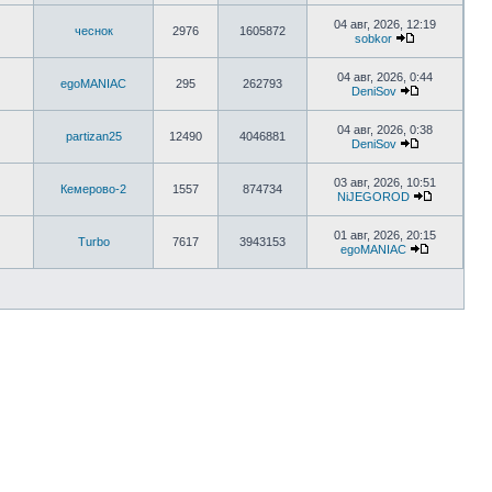
04 авг, 2026, 12:19
чеснок
2976
1605872
sobkor
04 авг, 2026, 0:44
egoMANIAC
295
262793
DeniSov
04 авг, 2026, 0:38
partizan25
12490
4046881
DeniSov
03 авг, 2026, 10:51
Кемерово-2
1557
874734
NiJEGOROD
01 авг, 2026, 20:15
Turbo
7617
3943153
egoMANIAC