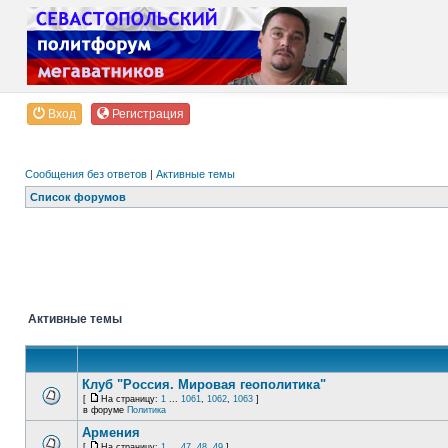
Вход
Регистрация
Сообщения без ответов
|
Активные темы
Список форумов
Активные темы
Клуб "Россия. Мировая геополитика"
[
На страницу:
1
...
1061
,
1062
,
1063
]
в форуме
Политика
Армения
[
На страницу:
1
...
47
,
48
,
49
]