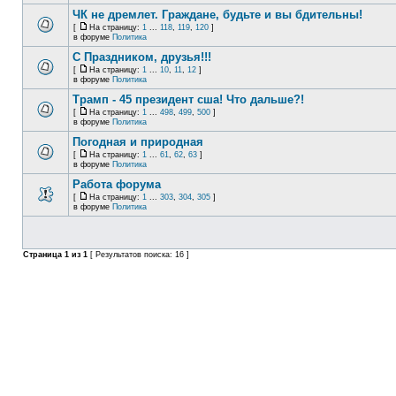
ЧК не дремлет. Граждане, будьте и вы бдительны!
[
На страницу:
1
...
118
,
119
,
120
]
в форуме
Политика
С Праздником, друзья!!!
[
На страницу:
1
...
10
,
11
,
12
]
в форуме
Политика
Трамп - 45 президент сша! Что дальше?!
[
На страницу:
1
...
498
,
499
,
500
]
в форуме
Политика
Погодная и природная
[
На страницу:
1
...
61
,
62
,
63
]
в форуме
Политика
Работа форума
[
На страницу:
1
...
303
,
304
,
305
]
в форуме
Политика
Страница
1
из
1
[ Результатов поиска: 16 ]