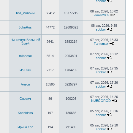
sobkor
08 авг, 2026, 10:02
Кот_Инвойм
68412
16777215
Lennik2009
08 авг, 2026, 9:38
JohnRus
44772
12609621
sobkor
Чингачгук Большой
07 авг, 2026, 18:33
2641
1583214
Змей
Fantomax
07 авг, 2026, 18:12
milanese
5514
2953801
sobkor
07 авг, 2026, 17:35
Из Риги
2717
1704255
sobkor
07 авг, 2026, 17:26
Алесь
15595
6225797
sobkor
07 авг, 2026, 14:26
Слович
86
100203
NiJEGOROD
05 авг, 2026, 19:16
Koshkinss
197
186666
sobkor
05 авг, 2026, 19:10
Ирина спб
194
211489
sobkor