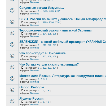
в форуме
Политика
Свидомые рагули безумны...
[
На страницу:
1
...
2735
,
2736
,
2737
]
в форуме
Политика
С.В.О. России по защите Донбасса. Общая тема(продол
[
На страницу:
1
...
1789
,
1790
,
1791
]
в форуме
Политика
Террористический режим нацистской Украины.
[
На страницу:
1
...
104
,
105
,
106
]
в форуме
Политика
ЗЕЛЕНСКИЙ - шестой любимый президент УКРАИНЫ! Ск
[
На страницу:
1
...
219
,
220
,
221
]
в форуме
Политика
Что происходит в Прибалтике.
[
На страницу:
1
...
107
,
108
,
109
]
в форуме
Политика
Что бы вы хотели сказать украинцам?
[
На страницу:
1
...
622
,
623
,
624
]
в форуме
Политика
Мягкая сила России. Литература как инструмент влиян
[
На страницу:
1
,
2
,
3
,
4
]
в форуме
Политика
Опрос. Выборы.
[
На страницу:
1
...
6
,
7
,
8
]
в форуме
Политика
Я служу России.
[
На страницу:
1
...
6
,
7
,
8
]
в форуме
Политика