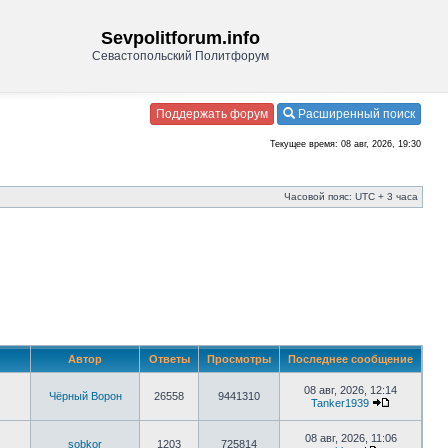
Sevpolitforum.info
Севастопольский Политфорум
Поддержать форум
Расширенный поиск
Текущее время: 08 авг, 2026, 19:30
Часовой пояс: UTC + 3 часа
Автор
Ответы
Просмотры
Последнее сообщение
08 авг, 2026, 12:14
Чёрный Ворон
26558
9441310
Tanker1939
08 авг, 2026, 11:06
sobkor
1203
725814