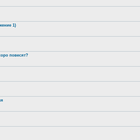
жение 1)
оро повесят?
ия