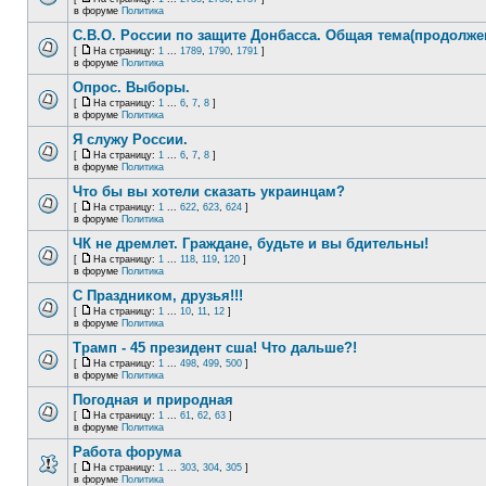
в форуме
Политика
С.В.О. России по защите Донбасса. Общая тема(продолже
[
На страницу:
1
...
1789
,
1790
,
1791
]
в форуме
Политика
Опрос. Выборы.
[
На страницу:
1
...
6
,
7
,
8
]
в форуме
Политика
Я служу России.
[
На страницу:
1
...
6
,
7
,
8
]
в форуме
Политика
Что бы вы хотели сказать украинцам?
[
На страницу:
1
...
622
,
623
,
624
]
в форуме
Политика
ЧК не дремлет. Граждане, будьте и вы бдительны!
[
На страницу:
1
...
118
,
119
,
120
]
в форуме
Политика
С Праздником, друзья!!!
[
На страницу:
1
...
10
,
11
,
12
]
в форуме
Политика
Трамп - 45 президент сша! Что дальше?!
[
На страницу:
1
...
498
,
499
,
500
]
в форуме
Политика
Погодная и природная
[
На страницу:
1
...
61
,
62
,
63
]
в форуме
Политика
Работа форума
[
На страницу:
1
...
303
,
304
,
305
]
в форуме
Политика