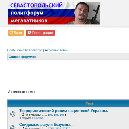
Вход
Регистрация
Сообщения без ответов
|
Активные темы
Список форумов
Активные темы
Темы
Террористический режим нацистской Украины.
[
На страницу:
1
...
104
,
105
,
106
]
в форуме
Политика
Свидомые рагули безумны...
[
На страницу:
1
...
2735
,
2736
,
2737
]