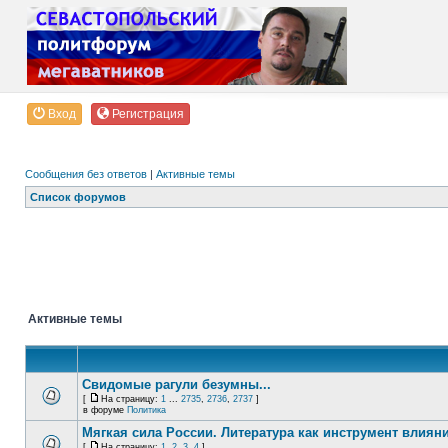
Вход
Регистрация
Сообщения без ответов
|
Активные темы
Список форумов
Активные темы
Свидомые рагули безумны...
[
На страницу:
1
...
2735
,
2736
,
2737
]
в форуме
Политика
Мягкая сила России. Литература как инструмент влиян
[
На страницу:
1
,
2
,
3
,
4
]