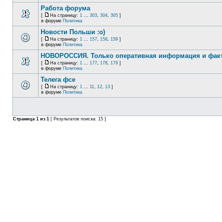
Работа форума
[
На страницу:
1
...
303
,
304
,
305
]
в форуме
Политика
Новости Польши :o)
[
На страницу:
1
...
157
,
158
,
159
]
в форуме
Политика
НОВОРОССИЯ. Только оперативная информация и фак
[
На страницу:
1
...
177
,
178
,
179
]
в форуме
Политика
Телега фсе
[
На страницу:
1
...
11
,
12
,
13
]
в форуме
Политика
Страница
1
из
1
[ Результатов поиска: 15 ]