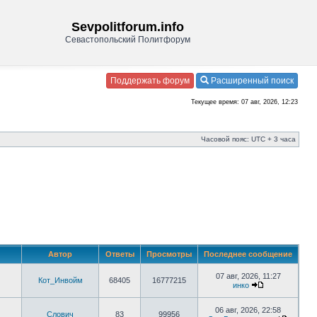
Sevpolitforum.info
Севастопольский Политфорум
Поддержать форум
Расширенный поиск
Текущее время: 07 авг, 2026, 12:23
Часовой пояс: UTC + 3 часа
Автор
Ответы
Просмотры
Последнее сообщение
07 авг, 2026, 11:27
Кот_Инвойм
68405
16777215
инко
06 авг, 2026, 22:58
Слович
83
99956