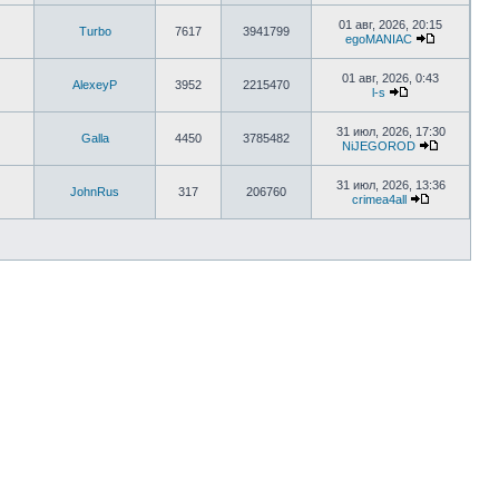
01 авг, 2026, 20:15
Turbo
7617
3941799
egoMANIAC
01 авг, 2026, 0:43
AlexeyP
3952
2215470
l-s
31 июл, 2026, 17:30
Galla
4450
3785482
NiJEGOROD
31 июл, 2026, 13:36
JohnRus
317
206760
crimea4all