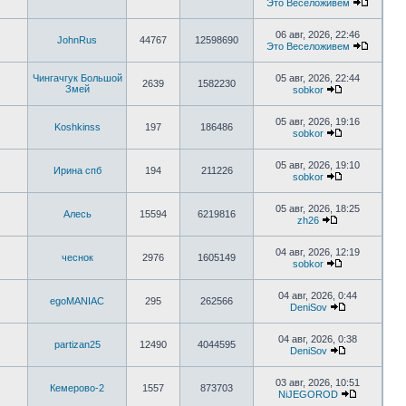
Это Веселоживем
06 авг, 2026, 22:46
JohnRus
44767
12598690
Это Веселоживем
Чингачгук Большой
05 авг, 2026, 22:44
2639
1582230
Змей
sobkor
05 авг, 2026, 19:16
Koshkinss
197
186486
sobkor
05 авг, 2026, 19:10
Ирина спб
194
211226
sobkor
05 авг, 2026, 18:25
Алесь
15594
6219816
zh26
04 авг, 2026, 12:19
чеснок
2976
1605149
sobkor
04 авг, 2026, 0:44
egoMANIAC
295
262566
DeniSov
04 авг, 2026, 0:38
partizan25
12490
4044595
DeniSov
03 авг, 2026, 10:51
Кемерово-2
1557
873703
NiJEGOROD