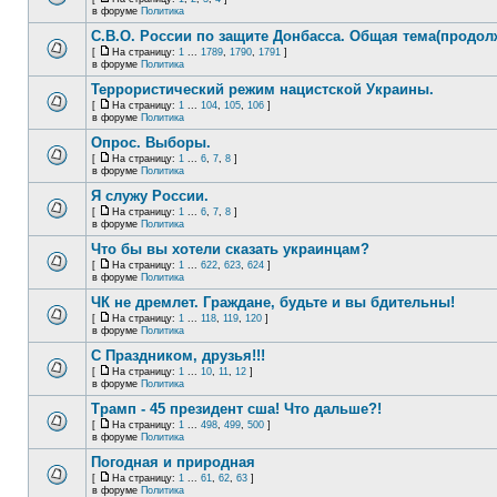
в форуме
Политика
С.В.О. России по защите Донбасса. Общая тема(продол
[
На страницу:
1
...
1789
,
1790
,
1791
]
в форуме
Политика
Террористический режим нацистской Украины.
[
На страницу:
1
...
104
,
105
,
106
]
в форуме
Политика
Опрос. Выборы.
[
На страницу:
1
...
6
,
7
,
8
]
в форуме
Политика
Я служу России.
[
На страницу:
1
...
6
,
7
,
8
]
в форуме
Политика
Что бы вы хотели сказать украинцам?
[
На страницу:
1
...
622
,
623
,
624
]
в форуме
Политика
ЧК не дремлет. Граждане, будьте и вы бдительны!
[
На страницу:
1
...
118
,
119
,
120
]
в форуме
Политика
С Праздником, друзья!!!
[
На страницу:
1
...
10
,
11
,
12
]
в форуме
Политика
Трамп - 45 президент сша! Что дальше?!
[
На страницу:
1
...
498
,
499
,
500
]
в форуме
Политика
Погодная и природная
[
На страницу:
1
...
61
,
62
,
63
]
в форуме
Политика