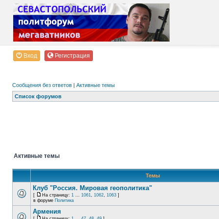
Вход
Регистрация
Сообщения без ответов
|
Активные темы
Список форумов
Активные темы
Темы
Клуб "Россия. Мировая геополитика"
[
На страницу:
1
...
1061
,
1062
,
1063
]
в форуме
Политика
Армения
[
На страницу:
1
...
47
,
48
,
49
]