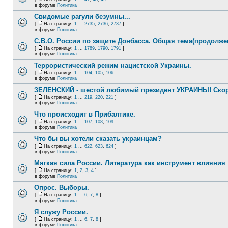
в форуме
Политика
Свидомые рагули безумны...
[
На страницу:
1
...
2735
,
2736
,
2737
]
в форуме
Политика
С.В.О. России по защите Донбасса. Общая тема(продолже
[
На страницу:
1
...
1789
,
1790
,
1791
]
в форуме
Политика
Террористический режим нацистской Украины.
[
На страницу:
1
...
104
,
105
,
106
]
в форуме
Политика
ЗЕЛЕНСКИЙ - шестой любимый президент УКРАИНЫ! Скор
[
На страницу:
1
...
219
,
220
,
221
]
в форуме
Политика
Что происходит в Прибалтике.
[
На страницу:
1
...
107
,
108
,
109
]
в форуме
Политика
Что бы вы хотели сказать украинцам?
[
На страницу:
1
...
622
,
623
,
624
]
в форуме
Политика
Мягкая сила России. Литература как инструмент влияния
[
На страницу:
1
,
2
,
3
,
4
]
в форуме
Политика
Опрос. Выборы.
[
На страницу:
1
...
6
,
7
,
8
]
в форуме
Политика
Я служу России.
[
На страницу:
1
...
6
,
7
,
8
]
в форуме
Политика