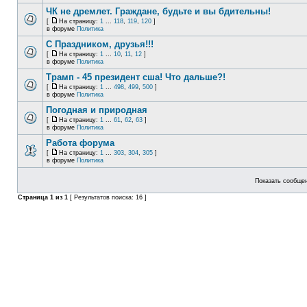
ЧК не дремлет. Граждане, будьте и вы бдительны!
[
На страницу:
1
...
118
,
119
,
120
]
в форуме
Политика
С Праздником, друзья!!!
[
На страницу:
1
...
10
,
11
,
12
]
в форуме
Политика
Трамп - 45 президент сша! Что дальше?!
[
На страницу:
1
...
498
,
499
,
500
]
в форуме
Политика
Погодная и природная
[
На страницу:
1
...
61
,
62
,
63
]
в форуме
Политика
Работа форума
[
На страницу:
1
...
303
,
304
,
305
]
в форуме
Политика
Показать сообщен
Страница
1
из
1
[ Результатов поиска: 16 ]