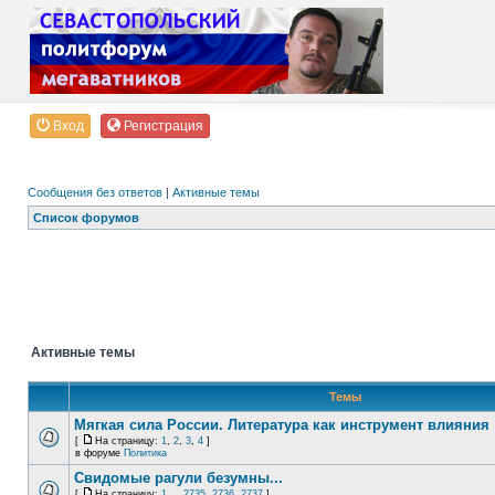
Вход
Регистрация
Сообщения без ответов
|
Активные темы
Список форумов
Активные темы
Темы
Мягкая сила России. Литература как инструмент влияния
[
На страницу:
1
,
2
,
3
,
4
]
в форуме
Политика
Свидомые рагули безумны...
[
На страницу:
1
...
2735
,
2736
,
2737
]