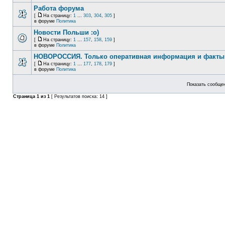
Работа форума
[
На страницу:
1
...
303
,
304
,
305
]
в форуме
Политика
Новости Польши :o)
[
На страницу:
1
...
157
,
158
,
159
]
в форуме
Политика
НОВОРОССИЯ. Только оперативная информация и факты
[
На страницу:
1
...
177
,
178
,
179
]
в форуме
Политика
Показать сообщен
Страница
1
из
1
[ Результатов поиска: 14 ]