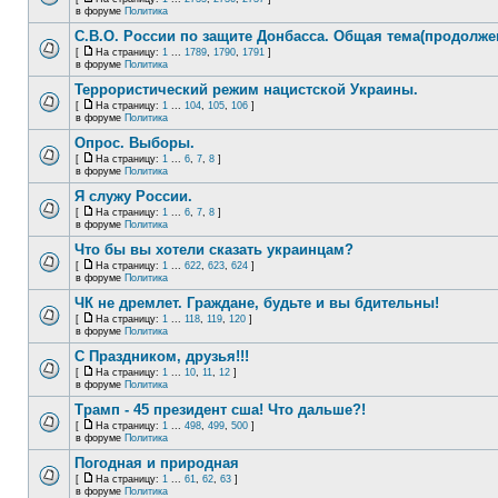
в форуме
Политика
С.В.О. России по защите Донбасса. Общая тема(продолже
[
На страницу:
1
...
1789
,
1790
,
1791
]
в форуме
Политика
Террористический режим нацистской Украины.
[
На страницу:
1
...
104
,
105
,
106
]
в форуме
Политика
Опрос. Выборы.
[
На страницу:
1
...
6
,
7
,
8
]
в форуме
Политика
Я служу России.
[
На страницу:
1
...
6
,
7
,
8
]
в форуме
Политика
Что бы вы хотели сказать украинцам?
[
На страницу:
1
...
622
,
623
,
624
]
в форуме
Политика
ЧК не дремлет. Граждане, будьте и вы бдительны!
[
На страницу:
1
...
118
,
119
,
120
]
в форуме
Политика
С Праздником, друзья!!!
[
На страницу:
1
...
10
,
11
,
12
]
в форуме
Политика
Трамп - 45 президент сша! Что дальше?!
[
На страницу:
1
...
498
,
499
,
500
]
в форуме
Политика
Погодная и природная
[
На страницу:
1
...
61
,
62
,
63
]
в форуме
Политика