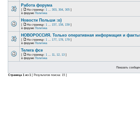
Работа форума
[
На страницу:
1
...
303
,
304
,
305
]
в форуме
Политика
Новости Польши :o)
[
На страницу:
1
...
157
,
158
,
159
]
в форуме
Политика
НОВОРОССИЯ. Только оперативная информация и факты
[
На страницу:
1
...
177
,
178
,
179
]
в форуме
Политика
Телега фсе
[
На страницу:
1
...
11
,
12
,
13
]
в форуме
Политика
Показать сообщен
Страница
1
из
1
[ Результатов поиска: 15 ]