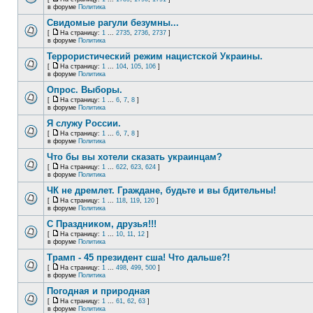
в форуме
Политика
Свидомые рагули безумны...
[
На страницу:
1
...
2735
,
2736
,
2737
]
в форуме
Политика
Террористический режим нацистской Украины.
[
На страницу:
1
...
104
,
105
,
106
]
в форуме
Политика
Опрос. Выборы.
[
На страницу:
1
...
6
,
7
,
8
]
в форуме
Политика
Я служу России.
[
На страницу:
1
...
6
,
7
,
8
]
в форуме
Политика
Что бы вы хотели сказать украинцам?
[
На страницу:
1
...
622
,
623
,
624
]
в форуме
Политика
ЧК не дремлет. Граждане, будьте и вы бдительны!
[
На страницу:
1
...
118
,
119
,
120
]
в форуме
Политика
С Праздником, друзья!!!
[
На страницу:
1
...
10
,
11
,
12
]
в форуме
Политика
Трамп - 45 президент сша! Что дальше?!
[
На страницу:
1
...
498
,
499
,
500
]
в форуме
Политика
Погодная и природная
[
На страницу:
1
...
61
,
62
,
63
]
в форуме
Политика