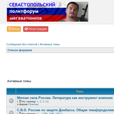
Вход
Регистрация
Сообщения без ответов
|
Активные темы
Список форумов
Активные темы
Темы
Мягкая сила России. Литература как инструмент влияния
[
На страницу:
1
,
2
,
3
,
4
]
в форуме
Политика
С.В.О. России по защите Донбасса. Общая тема(продолже
[
На страницу:
1
...
1789
,
1790
,
1791
]