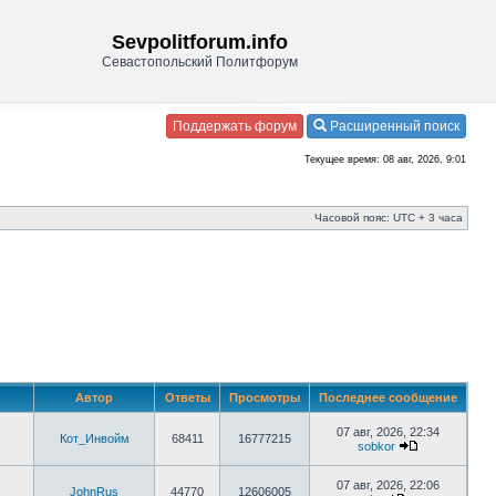
Sevpolitforum.info
Севастопольский Политфорум
Поддержать форум
Расширенный поиск
Текущее время: 08 авг, 2026, 9:01
Часовой пояс: UTC + 3 часа
Автор
Ответы
Просмотры
Последнее сообщение
07 авг, 2026, 22:34
Кот_Инвойм
68411
16777215
sobkor
07 авг, 2026, 22:06
JohnRus
44770
12606005