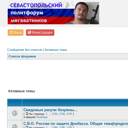
Вход
Регистрация
Сообщения без ответов
|
Активные темы
Список форумов
Активные темы
Свидомые рагули безумны...
[
На страницу:
1
...
2735
,
2736
,
2737
]
в форуме
Политика
С.В.О. России по защите Донбасса. Общая тема(продол
[
На страницу:
1
...
1789
,
1790
,
1791
]