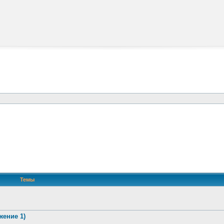
Темы
жение 1)