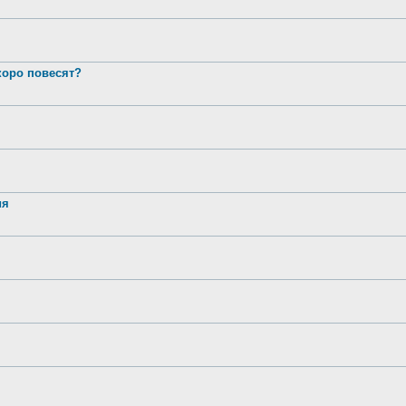
оро повесят?
ия