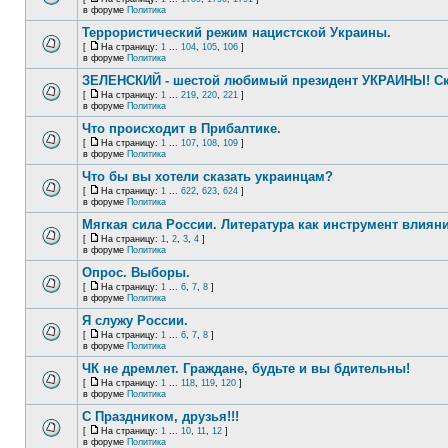
в форуме
Политика
Террористический режим нацистской Украины.
[
На страницу:
1
...
104
,
105
,
106
]
в форуме
Политика
ЗЕЛЕНСКИЙ - шестой любимый президент УКРАИНЫ! Ск
[
На страницу:
1
...
219
,
220
,
221
]
в форуме
Политика
Что происходит в Прибалтике.
[
На страницу:
1
...
107
,
108
,
109
]
в форуме
Политика
Что бы вы хотели сказать украинцам?
[
На страницу:
1
...
622
,
623
,
624
]
в форуме
Политика
Мягкая сила России. Литература как инструмент влиян
[
На страницу:
1
,
2
,
3
,
4
]
в форуме
Политика
Опрос. Выборы.
[
На страницу:
1
...
6
,
7
,
8
]
в форуме
Политика
Я служу России.
[
На страницу:
1
...
6
,
7
,
8
]
в форуме
Политика
ЧК не дремлет. Граждане, будьте и вы бдительны!
[
На страницу:
1
...
118
,
119
,
120
]
в форуме
Политика
С Праздником, друзья!!!
[
На страницу:
1
...
10
,
11
,
12
]
в форуме
Политика