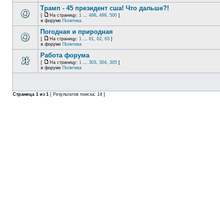
Трамп - 45 президент сша! Что дальше?!
[
На страницу:
1
...
498
,
499
,
500
]
в форуме
Политика
Погодная и природная
[
На страницу:
1
...
61
,
62
,
63
]
в форуме
Политика
Работа форума
[
На страницу:
1
...
303
,
304
,
305
]
в форуме
Политика
Страница
1
из
1
[ Результатов поиска: 14 ]