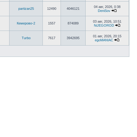
04 авг, 2026, 0:38
partizan25
12490
4046121
DeniSov
03 авг, 2026, 10:51
Кемерово-2
1557
874089
NiJEGOROD
01 авг, 2026, 20:15
Turbo
7617
3942695
egoMANIAC