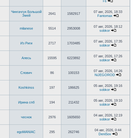
l-s
Чингачгук Большой
07 авг, 2026, 18:33
2641
1582917
Змей
Fantomax
07 авг, 2026, 18:12
milanese
5514
2953008
sobkor
07 авг, 2026, 17:35
Из Риги
2717
1703485
sobkor
07 авг, 2026, 17:26
Алесь
15595
6223892
sobkor
07 авг, 2026, 14:26
Слович
86
100153
NiJEGOROD
05 авг, 2026, 19:16
Koshkinss
197
186625
sobkor
05 авг, 2026, 19:10
Ирина спб
194
211432
sobkor
04 авг, 2026, 12:19
чеснок
2976
1605650
sobkor
04 авг, 2026, 0:44
egoMANIAC
295
262746
DeniSov