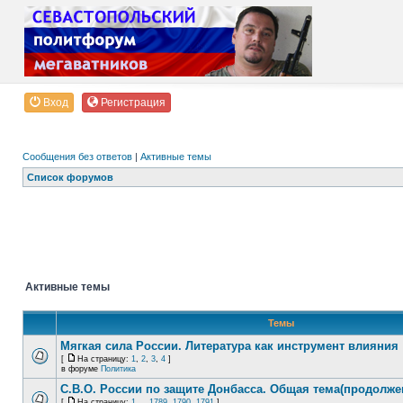
Вход
Регистрация
Сообщения без ответов
|
Активные темы
Список форумов
Активные темы
Темы
Мягкая сила России. Литература как инструмент влияния
[
На страницу:
1
,
2
,
3
,
4
]
в форуме
Политика
С.В.О. России по защите Донбасса. Общая тема(продолже
[
На страницу:
1
...
1789
,
1790
,
1791
]