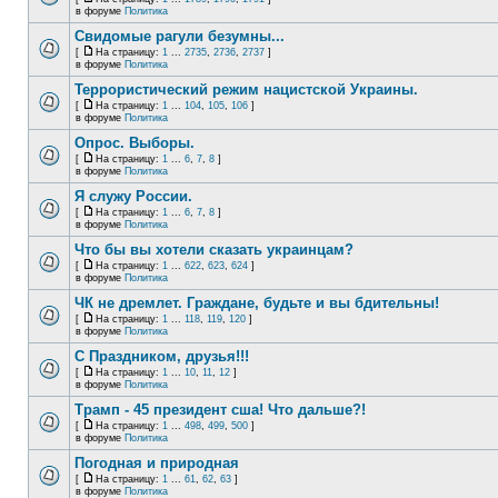
в форуме
Политика
Свидомые рагули безумны...
[
На страницу:
1
...
2735
,
2736
,
2737
]
в форуме
Политика
Террористический режим нацистской Украины.
[
На страницу:
1
...
104
,
105
,
106
]
в форуме
Политика
Опрос. Выборы.
[
На страницу:
1
...
6
,
7
,
8
]
в форуме
Политика
Я служу России.
[
На страницу:
1
...
6
,
7
,
8
]
в форуме
Политика
Что бы вы хотели сказать украинцам?
[
На страницу:
1
...
622
,
623
,
624
]
в форуме
Политика
ЧК не дремлет. Граждане, будьте и вы бдительны!
[
На страницу:
1
...
118
,
119
,
120
]
в форуме
Политика
С Праздником, друзья!!!
[
На страницу:
1
...
10
,
11
,
12
]
в форуме
Политика
Трамп - 45 президент сша! Что дальше?!
[
На страницу:
1
...
498
,
499
,
500
]
в форуме
Политика
Погодная и природная
[
На страницу:
1
...
61
,
62
,
63
]
в форуме
Политика