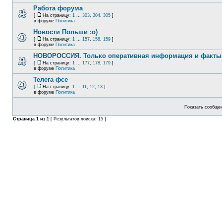
Работа форума
[
На страницу:
1
...
303
,
304
,
305
]
в форуме
Политика
Новости Польши :o)
[
На страницу:
1
...
157
,
158
,
159
]
в форуме
Политика
НОВОРОССИЯ. Только оперативная информация и факты
[
На страницу:
1
...
177
,
178
,
179
]
в форуме
Политика
Телега фсе
[
На страницу:
1
...
11
,
12
,
13
]
в форуме
Политика
Показать сообщен
Страница
1
из
1
[ Результатов поиска: 15 ]