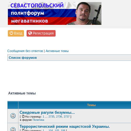
Вход
Регистрация
Сообщения без ответов
|
Активные темы
Список форумов
Активные темы
Темы
Свидомые рагули безумны...
[
На страницу:
1
...
2735
,
2736
,
2737
]
в форуме
Политика
Террористический режим нацистской Украины.
[
На страницу:
1
...
104
,
105
,
106
]