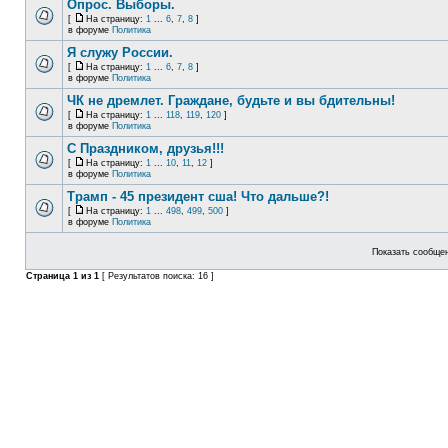
Опрос. Выборы.
[
На страницу:
1
...
6
,
7
,
8
]
в форуме
Политика
Я служу России.
[
На страницу:
1
...
6
,
7
,
8
]
в форуме
Политика
ЧК не дремлет. Граждане, будьте и вы бдительны!
[
На страницу:
1
...
118
,
119
,
120
]
в форуме
Политика
С Праздником, друзья!!!
[
На страницу:
1
...
10
,
11
,
12
]
в форуме
Политика
Трамп - 45 президент сша! Что дальше?!
[
На страницу:
1
...
498
,
499
,
500
]
в форуме
Политика
Показать сообщен
Страница
1
из
1
[ Результатов поиска: 16 ]