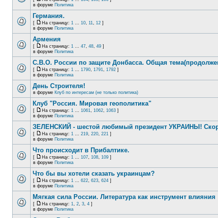
в форуме
Политика
Германия.
[
На страницу:
1
...
10
,
11
,
12
]
в форуме
Политика
Армения
[
На страницу:
1
...
47
,
48
,
49
]
в форуме
Политика
С.В.О. России по защите Донбасса. Общая тема(продолже
[
На страницу:
1
...
1790
,
1791
,
1792
]
в форуме
Политика
День Строителя!
в форуме
Клуб по интересам (не только политика)
Клуб "Россия. Мировая геополитика"
[
На страницу:
1
...
1061
,
1062
,
1063
]
в форуме
Политика
ЗЕЛЕНСКИЙ - шестой любимый президент УКРАИНЫ! Скор
[
На страницу:
1
...
219
,
220
,
221
]
в форуме
Политика
Что происходит в Прибалтике.
[
На страницу:
1
...
107
,
108
,
109
]
в форуме
Политика
Что бы вы хотели сказать украинцам?
[
На страницу:
1
...
622
,
623
,
624
]
в форуме
Политика
Мягкая сила России. Литература как инструмент влияния
[
На страницу:
1
,
2
,
3
,
4
]
в форуме
Политика