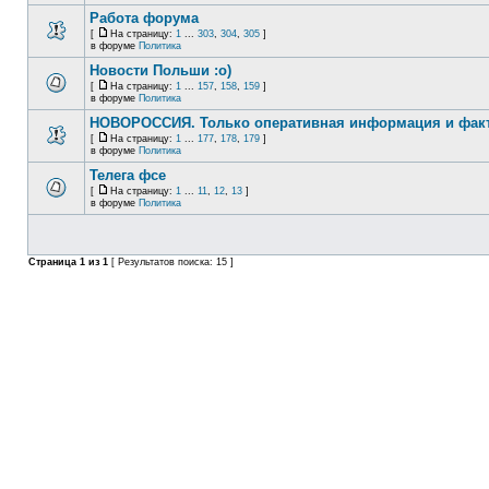
Работа форума
[
На страницу:
1
...
303
,
304
,
305
]
в форуме
Политика
Новости Польши :o)
[
На страницу:
1
...
157
,
158
,
159
]
в форуме
Политика
НОВОРОССИЯ. Только оперативная информация и фак
[
На страницу:
1
...
177
,
178
,
179
]
в форуме
Политика
Телега фсе
[
На страницу:
1
...
11
,
12
,
13
]
в форуме
Политика
Страница
1
из
1
[ Результатов поиска: 15 ]