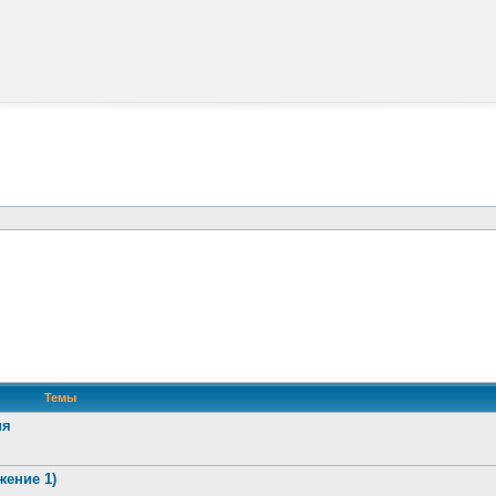
Темы
ия
жение 1)