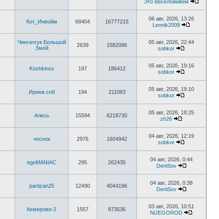
Это Веселоживем
06 авг, 2026, 13:26
Кот_Инвойм
68404
16777215
Lennik2009
Чингачгук Большой
05 авг, 2026, 22:44
2639
1582086
Змей
sobkor
05 авг, 2026, 19:16
Koshkinss
197
186412
sobkor
05 авг, 2026, 19:10
Ирина спб
194
211083
sobkor
05 авг, 2026, 18:25
Алесь
15594
6218730
zh26
04 авг, 2026, 12:19
чеснок
2976
1604942
sobkor
04 авг, 2026, 0:44
egoMANIAC
295
262435
DeniSov
04 авг, 2026, 0:38
partizan25
12490
4044196
DeniSov
03 авг, 2026, 10:51
Кемерово-2
1557
873536
NiJEGOROD