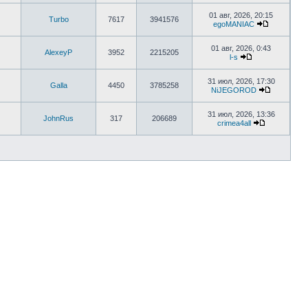
01 авг, 2026, 20:15
Turbo
7617
3941576
egoMANIAC
01 авг, 2026, 0:43
AlexeyP
3952
2215205
l-s
31 июл, 2026, 17:30
Galla
4450
3785258
NiJEGOROD
31 июл, 2026, 13:36
JohnRus
317
206689
crimea4all