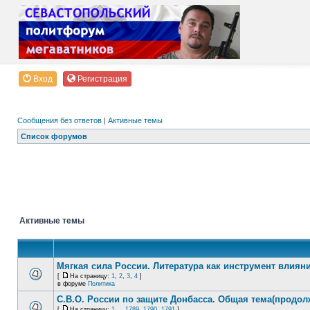
Вход
Регистрация
Сообщения без ответов
|
Активные темы
Список форумов
Активные темы
Мягкая сила России. Литература как инструмент влиян
[
На страницу:
1
,
2
,
3
,
4
]
в форуме
Политика
С.В.О. России по защите Донбасса. Общая тема(продол
[
На страницу:
1
...
1789
,
1790
,
1791
]