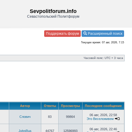
Sevpolitforum.info
Севастопольский Политфорум
Поддержать форум
Расширенный поиск
Текущее время: 07 авг, 2026, 7:15
Часовой пояс: UTC + 3 часа
Автор
Ответы
Просмотры
Последнее сообщение
06 авг, 2026, 22:58
Слович
83
99864
Это Веселоживем
06 авг, 2026, 22:46
JohnRus
44767
12596993