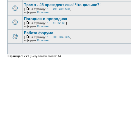
Трамп - 45 президент сша! Что дальше?!
[
На страницу:
1
...
498
,
499
,
500
]
в форуме
Политика
Погодная и природная
[
На страницу:
1
...
61
,
62
,
63
]
в форуме
Политика
Работа форума
[
На страницу:
1
...
303
,
304
,
305
]
в форуме
Политика
Страница
1
из
1
[ Результатов поиска: 14 ]