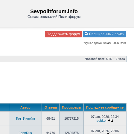
Sevpolitforum.info
Севастопольский Политфорум
Поддержать форум
Расширенный поиск
Текущее время: 08 авг, 2026, 6:06
Часовой пояс: UTC + 3 часа
Автор
Ответы
Просмотры
Последнее сообщение
07 авг, 2026, 22:34
Кот_Инвойм
68411
16777215
sobkor
07 авг, 2026, 22:06
JohnRus
44770
12604876