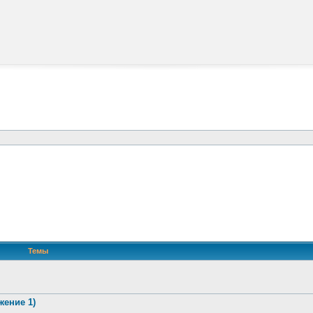
Темы
жение 1)