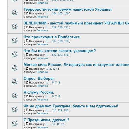
в форуме
Политика
Террористический режим нацистской Украины.
[
На страницу:
1
...
104
,
105
,
106
]
в форуме
Политика
ЗЕЛЕНСКИЙ - шестой любимый президент УКРАИНЫ! Ск
[
На страницу:
1
...
219
,
220
,
221
]
в форуме
Политика
Что происходит в Прибалтике.
[
На страницу:
1
...
107
,
108
,
109
]
в форуме
Политика
Что бы вы хотели сказать украинцам?
[
На страницу:
1
...
622
,
623
,
624
]
в форуме
Политика
Мягкая сила России. Литература как инструмент влиян
[
На страницу:
1
,
2
,
3
,
4
]
в форуме
Политика
Опрос. Выборы.
[
На страницу:
1
...
6
,
7
,
8
]
в форуме
Политика
Я служу России.
[
На страницу:
1
...
6
,
7
,
8
]
в форуме
Политика
ЧК не дремлет. Граждане, будьте и вы бдительны!
[
На страницу:
1
...
118
,
119
,
120
]
в форуме
Политика
С Праздником, друзья!!!
[
На страницу:
1
...
10
,
11
,
12
]
в форуме
Политика