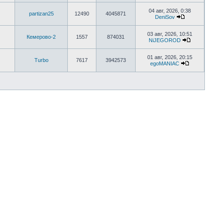
04 авг, 2026, 0:38
partizan25
12490
4045871
DeniSov
03 авг, 2026, 10:51
Кемерово-2
1557
874031
NiJEGOROD
01 авг, 2026, 20:15
Turbo
7617
3942573
egoMANIAC