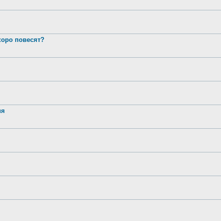
оро повесят?
ия