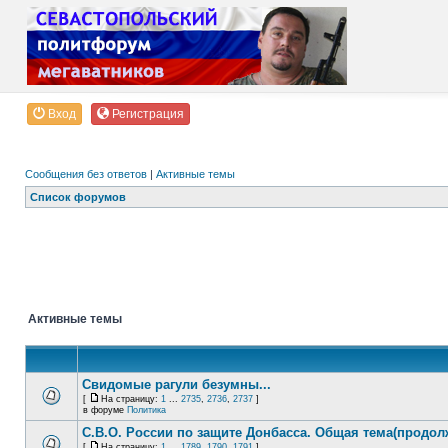
Вход
Регистрация
Сообщения без ответов
|
Активные темы
Список форумов
Активные темы
Свидомые рагули безумны...
[
На страницу:
1
...
2735
,
2736
,
2737
]
в форуме
Политика
С.В.О. России по защите Донбасса. Общая тема(продол
[
На страницу:
1
...
1789
,
1790
,
1791
]