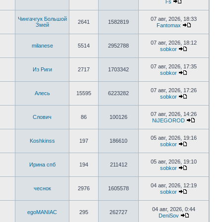
l-s
Чингачгук Большой
07 авг, 2026, 18:33
2641
1582819
Змей
Fantomax
07 авг, 2026, 18:12
milanese
5514
2952788
sobkor
07 авг, 2026, 17:35
Из Риги
2717
1703342
sobkor
07 авг, 2026, 17:26
Алесь
15595
6223282
sobkor
07 авг, 2026, 14:26
Слович
86
100126
NiJEGOROD
05 авг, 2026, 19:16
Koshkinss
197
186610
sobkor
05 авг, 2026, 19:10
Ирина спб
194
211412
sobkor
04 авг, 2026, 12:19
чеснок
2976
1605578
sobkor
04 авг, 2026, 0:44
egoMANIAC
295
262727
DeniSov