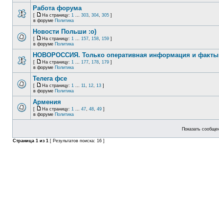
Работа форума
[
На страницу:
1
...
303
,
304
,
305
]
в форуме
Политика
Новости Польши :o)
[
На страницу:
1
...
157
,
158
,
159
]
в форуме
Политика
НОВОРОССИЯ. Только оперативная информация и факты
[
На страницу:
1
...
177
,
178
,
179
]
в форуме
Политика
Телега фсе
[
На страницу:
1
...
11
,
12
,
13
]
в форуме
Политика
Армения
[
На страницу:
1
...
47
,
48
,
49
]
в форуме
Политика
Показать сообщен
Страница
1
из
1
[ Результатов поиска: 16 ]