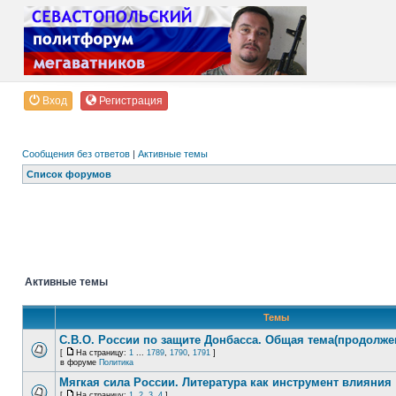
Вход
Регистрация
Сообщения без ответов
|
Активные темы
Список форумов
Активные темы
Темы
С.В.О. России по защите Донбасса. Общая тема(продолже
[
На страницу:
1
...
1789
,
1790
,
1791
]
в форуме
Политика
Мягкая сила России. Литература как инструмент влияния
[
На страницу:
1
,
2
,
3
,
4
]