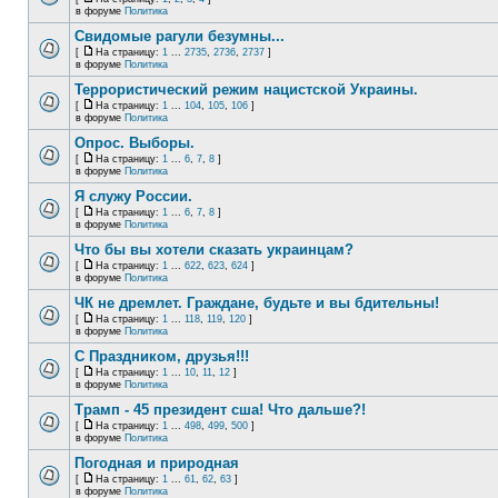
в форуме
Политика
Свидомые рагули безумны...
[
На страницу:
1
...
2735
,
2736
,
2737
]
в форуме
Политика
Террористический режим нацистской Украины.
[
На страницу:
1
...
104
,
105
,
106
]
в форуме
Политика
Опрос. Выборы.
[
На страницу:
1
...
6
,
7
,
8
]
в форуме
Политика
Я служу России.
[
На страницу:
1
...
6
,
7
,
8
]
в форуме
Политика
Что бы вы хотели сказать украинцам?
[
На страницу:
1
...
622
,
623
,
624
]
в форуме
Политика
ЧК не дремлет. Граждане, будьте и вы бдительны!
[
На страницу:
1
...
118
,
119
,
120
]
в форуме
Политика
С Праздником, друзья!!!
[
На страницу:
1
...
10
,
11
,
12
]
в форуме
Политика
Трамп - 45 президент сша! Что дальше?!
[
На страницу:
1
...
498
,
499
,
500
]
в форуме
Политика
Погодная и природная
[
На страницу:
1
...
61
,
62
,
63
]
в форуме
Политика