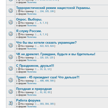
в форуме
Политика
Террористический режим нацистской Украины.
[
На страницу:
1
...
104
,
105
,
106
]
в форуме
Политика
Опрос. Выборы.
[
На страницу:
1
...
6
,
7
,
8
]
в форуме
Политика
Я служу России.
[
На страницу:
1
...
6
,
7
,
8
]
в форуме
Политика
Что бы вы хотели сказать украинцам?
[
На страницу:
1
...
622
,
623
,
624
]
в форуме
Политика
ЧК не дремлет. Граждане, будьте и вы бдительны!
[
На страницу:
1
...
118
,
119
,
120
]
в форуме
Политика
С Праздником, друзья!!!
[
На страницу:
1
...
10
,
11
,
12
]
в форуме
Политика
Трамп - 45 президент сша! Что дальше?!
[
На страницу:
1
...
498
,
499
,
500
]
в форуме
Политика
Погодная и природная
[
На страницу:
1
...
61
,
62
,
63
]
в форуме
Политика
Работа форума
[
На страницу:
1
...
303
,
304
,
305
]
в форуме
Политика