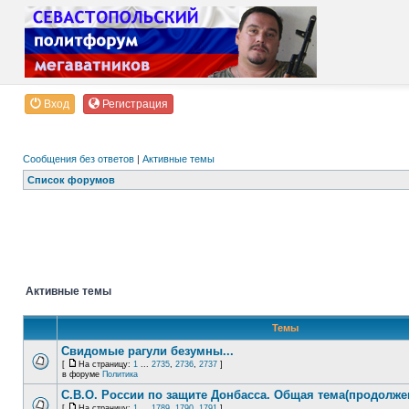
Вход
Регистрация
Сообщения без ответов
|
Активные темы
Список форумов
Активные темы
Темы
Свидомые рагули безумны...
[
На страницу:
1
...
2735
,
2736
,
2737
]
в форуме
Политика
С.В.О. России по защите Донбасса. Общая тема(продолже
[
На страницу:
1
...
1789
,
1790
,
1791
]