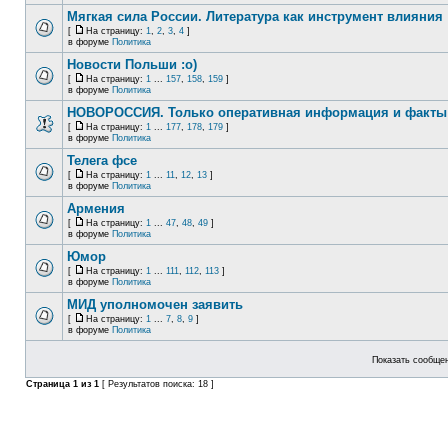
Мягкая сила России. Литература как инструмент влияния
[
На страницу:
1
,
2
,
3
,
4
]
в форуме
Политика
Новости Польши :o)
[
На страницу:
1
...
157
,
158
,
159
]
в форуме
Политика
НОВОРОССИЯ. Только оперативная информация и факты
[
На страницу:
1
...
177
,
178
,
179
]
в форуме
Политика
Телега фсе
[
На страницу:
1
...
11
,
12
,
13
]
в форуме
Политика
Армения
[
На страницу:
1
...
47
,
48
,
49
]
в форуме
Политика
Юмор
[
На страницу:
1
...
111
,
112
,
113
]
в форуме
Политика
МИД уполномочен заявить
[
На страницу:
1
...
7
,
8
,
9
]
в форуме
Политика
Показать сообщен
Страница
1
из
1
[ Результатов поиска: 18 ]