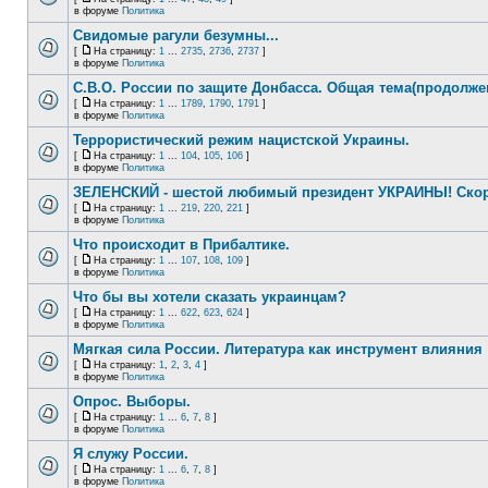
в форуме
Политика
Свидомые рагули безумны...
[
На страницу:
1
...
2735
,
2736
,
2737
]
в форуме
Политика
С.В.О. России по защите Донбасса. Общая тема(продолже
[
На страницу:
1
...
1789
,
1790
,
1791
]
в форуме
Политика
Террористический режим нацистской Украины.
[
На страницу:
1
...
104
,
105
,
106
]
в форуме
Политика
ЗЕЛЕНСКИЙ - шестой любимый президент УКРАИНЫ! Скор
[
На страницу:
1
...
219
,
220
,
221
]
в форуме
Политика
Что происходит в Прибалтике.
[
На страницу:
1
...
107
,
108
,
109
]
в форуме
Политика
Что бы вы хотели сказать украинцам?
[
На страницу:
1
...
622
,
623
,
624
]
в форуме
Политика
Мягкая сила России. Литература как инструмент влияния
[
На страницу:
1
,
2
,
3
,
4
]
в форуме
Политика
Опрос. Выборы.
[
На страницу:
1
...
6
,
7
,
8
]
в форуме
Политика
Я служу России.
[
На страницу:
1
...
6
,
7
,
8
]
в форуме
Политика