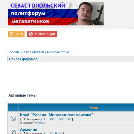
Вход
Регистрация
Сообщения без ответов
|
Активные темы
Список форумов
Активные темы
Темы
Клуб "Россия. Мировая геополитика"
[
На страницу:
1
...
1061
,
1062
,
1063
]
в форуме
Политика
Армения
[
На страницу:
1
...
47
,
48
,
49
]