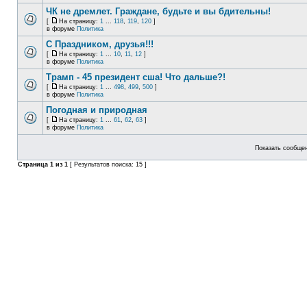
ЧК не дремлет. Граждане, будьте и вы бдительны!
[
На страницу:
1
...
118
,
119
,
120
]
в форуме
Политика
С Праздником, друзья!!!
[
На страницу:
1
...
10
,
11
,
12
]
в форуме
Политика
Трамп - 45 президент сша! Что дальше?!
[
На страницу:
1
...
498
,
499
,
500
]
в форуме
Политика
Погодная и природная
[
На страницу:
1
...
61
,
62
,
63
]
в форуме
Политика
Показать сообщен
Страница
1
из
1
[ Результатов поиска: 15 ]