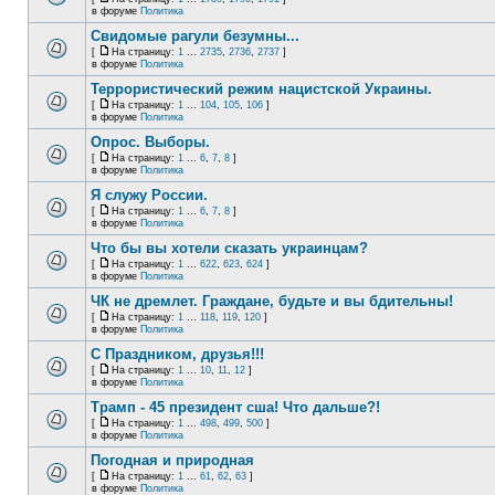
в форуме
Политика
Свидомые рагули безумны...
[
На страницу:
1
...
2735
,
2736
,
2737
]
в форуме
Политика
Террористический режим нацистской Украины.
[
На страницу:
1
...
104
,
105
,
106
]
в форуме
Политика
Опрос. Выборы.
[
На страницу:
1
...
6
,
7
,
8
]
в форуме
Политика
Я служу России.
[
На страницу:
1
...
6
,
7
,
8
]
в форуме
Политика
Что бы вы хотели сказать украинцам?
[
На страницу:
1
...
622
,
623
,
624
]
в форуме
Политика
ЧК не дремлет. Граждане, будьте и вы бдительны!
[
На страницу:
1
...
118
,
119
,
120
]
в форуме
Политика
С Праздником, друзья!!!
[
На страницу:
1
...
10
,
11
,
12
]
в форуме
Политика
Трамп - 45 президент сша! Что дальше?!
[
На страницу:
1
...
498
,
499
,
500
]
в форуме
Политика
Погодная и природная
[
На страницу:
1
...
61
,
62
,
63
]
в форуме
Политика