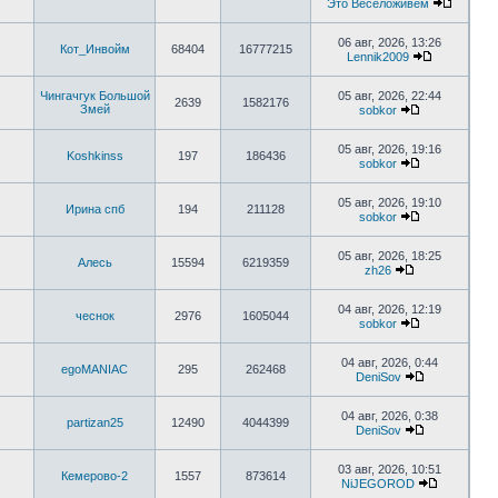
Это Веселоживем
06 авг, 2026, 13:26
Кот_Инвойм
68404
16777215
Lennik2009
Чингачгук Большой
05 авг, 2026, 22:44
2639
1582176
Змей
sobkor
05 авг, 2026, 19:16
Koshkinss
197
186436
sobkor
05 авг, 2026, 19:10
Ирина спб
194
211128
sobkor
05 авг, 2026, 18:25
Алесь
15594
6219359
zh26
04 авг, 2026, 12:19
чеснок
2976
1605044
sobkor
04 авг, 2026, 0:44
egoMANIAC
295
262468
DeniSov
04 авг, 2026, 0:38
partizan25
12490
4044399
DeniSov
03 авг, 2026, 10:51
Кемерово-2
1557
873614
NiJEGOROD