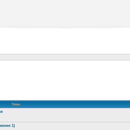
Темы
ия
жение 1)