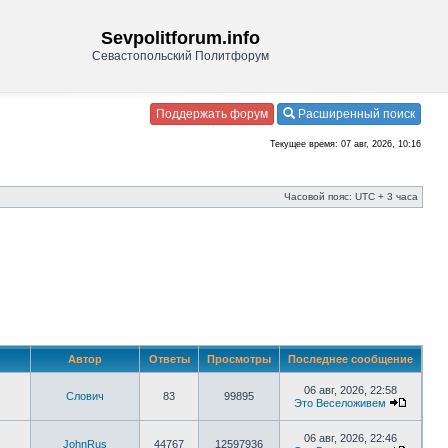
Sevpolitforum.info
Севастопольский Политфорум
Поддержать форум
Расширенный поиск
Текущее время: 07 авг, 2026, 10:16
Часовой пояс: UTC + 3 часа
Автор
Ответы
Просмотры
Последнее сообщение
06 авг, 2026, 22:58
Слович
83
99895
Это Веселоживем
06 авг, 2026, 22:46
JohnRus
44767
12597936