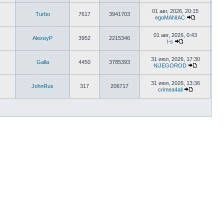
01 авг, 2026, 20:15
Turbo
7617
3941703
egoMANIAC
01 авг, 2026, 0:43
AlexeyP
3952
2215346
l-s
31 июл, 2026, 17:30
Galla
4450
3785393
NiJEGOROD
31 июл, 2026, 13:36
JohnRus
317
206717
crimea4all