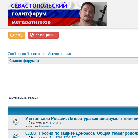
Вход
Регистрация
Сообщения без ответов
|
Активные темы
Список форумов
Активные темы
Мягкая сила России. Литература как инструмент влиян
[
На страницу:
1
,
2
,
3
,
4
]
в форуме
Политика
С.В.О. России по защите Донбасса. Общая тема(продол
[
На страницу:
1
...
1789
,
1790
,
1791
]