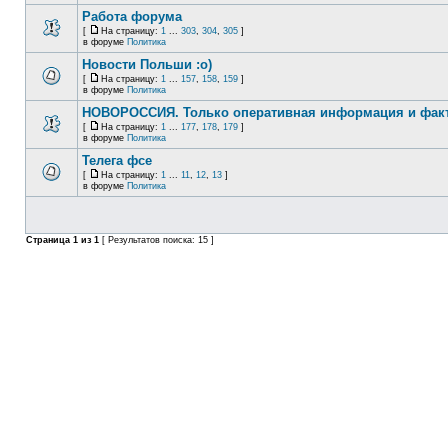
Работа форума
[
На страницу:
1
...
303
,
304
,
305
]
в форуме
Политика
Новости Польши :o)
[
На страницу:
1
...
157
,
158
,
159
]
в форуме
Политика
НОВОРОССИЯ. Только оперативная информация и фак
[
На страницу:
1
...
177
,
178
,
179
]
в форуме
Политика
Телега фсе
[
На страницу:
1
...
11
,
12
,
13
]
в форуме
Политика
Страница
1
из
1
[ Результатов поиска: 15 ]