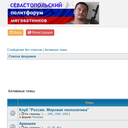
Вход
Регистрация
Сообщения без ответов
|
Активные темы
Список форумов
Активные темы
Темы
Клуб "Россия. Мировая геополитика"
[
На страницу:
1
...
1061
,
1062
,
1063
]
в форуме
Политика
Армения
[
На страницу:
1
...
47
,
48
,
49
]