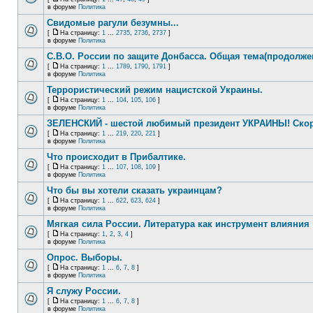
в форуме
Политика
Свидомые рагули безумны...
[
На страницу:
1
...
2735
,
2736
,
2737
]
в форуме
Политика
С.В.О. России по защите Донбасса. Общая тема(продолже
[
На страницу:
1
...
1789
,
1790
,
1791
]
в форуме
Политика
Террористический режим нацистской Украины.
[
На страницу:
1
...
104
,
105
,
106
]
в форуме
Политика
ЗЕЛЕНСКИЙ - шестой любимый президент УКРАИНЫ! Скор
[
На страницу:
1
...
219
,
220
,
221
]
в форуме
Политика
Что происходит в Прибалтике.
[
На страницу:
1
...
107
,
108
,
109
]
в форуме
Политика
Что бы вы хотели сказать украинцам?
[
На страницу:
1
...
622
,
623
,
624
]
в форуме
Политика
Мягкая сила России. Литература как инструмент влияния
[
На страницу:
1
,
2
,
3
,
4
]
в форуме
Политика
Опрос. Выборы.
[
На страницу:
1
...
6
,
7
,
8
]
в форуме
Политика
Я служу России.
[
На страницу:
1
...
6
,
7
,
8
]
в форуме
Политика