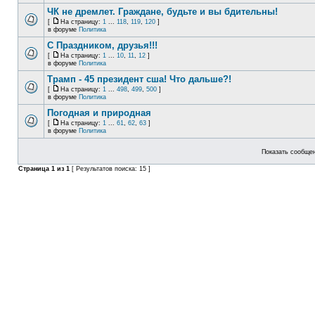
ЧК не дремлет. Граждане, будьте и вы бдительны!
[
На страницу:
1
...
118
,
119
,
120
]
в форуме
Политика
С Праздником, друзья!!!
[
На страницу:
1
...
10
,
11
,
12
]
в форуме
Политика
Трамп - 45 президент сша! Что дальше?!
[
На страницу:
1
...
498
,
499
,
500
]
в форуме
Политика
Погодная и природная
[
На страницу:
1
...
61
,
62
,
63
]
в форуме
Политика
Показать сообщен
Страница
1
из
1
[ Результатов поиска: 15 ]