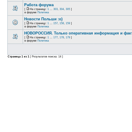
Работа форума
[
На страницу:
1
...
303
,
304
,
305
]
в форуме
Политика
Новости Польши :o)
[
На страницу:
1
...
157
,
158
,
159
]
в форуме
Политика
НОВОРОССИЯ. Только оперативная информация и фак
[
На страницу:
1
...
177
,
178
,
179
]
в форуме
Политика
Страница
1
из
1
[ Результатов поиска: 14 ]