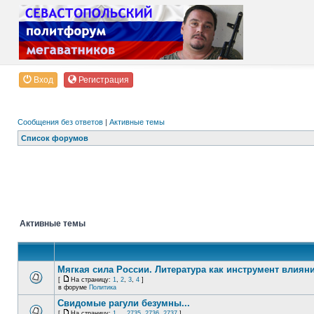
Вход
Регистрация
Сообщения без ответов
|
Активные темы
Список форумов
Активные темы
Мягкая сила России. Литература как инструмент влиян
[
На страницу:
1
,
2
,
3
,
4
]
в форуме
Политика
Свидомые рагули безумны...
[
На страницу:
1
...
2735
,
2736
,
2737
]