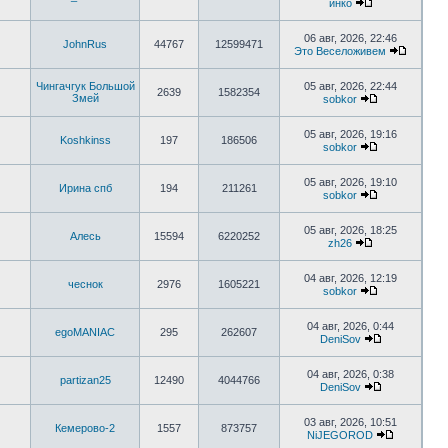
инко
06 авг, 2026, 22:46
JohnRus
44767
12599471
Это Веселоживем
Чингачгук Большой
05 авг, 2026, 22:44
2639
1582354
Змей
sobkor
05 авг, 2026, 19:16
Koshkinss
197
186506
sobkor
05 авг, 2026, 19:10
Ирина спб
194
211261
sobkor
05 авг, 2026, 18:25
Алесь
15594
6220252
zh26
04 авг, 2026, 12:19
чеснок
2976
1605221
sobkor
04 авг, 2026, 0:44
egoMANIAC
295
262607
DeniSov
04 авг, 2026, 0:38
partizan25
12490
4044766
DeniSov
03 авг, 2026, 10:51
Кемерово-2
1557
873757
NiJEGOROD