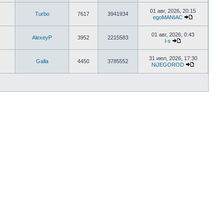
01 авг, 2026, 20:15
Turbo
7617
3941934
egoMANIAC
01 авг, 2026, 0:43
AlexeyP
3952
2215583
l-s
31 июл, 2026, 17:30
Galla
4450
3785552
NiJEGOROD