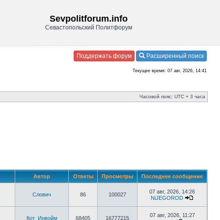
Sevpolitforum.info
Севастопольский Политфорум
Поддержать форум
Расширенный поиск
Текущее время: 07 авг, 2026, 14:41
Часовой пояс: UTC + 3 часа
Автор
Ответы
Просмотры
Последнее сообщение
07 авг, 2026, 14:26
Слович
86
100027
NiJEGOROD
07 авг, 2026, 11:27
Кот_Инвойм
68405
16777215