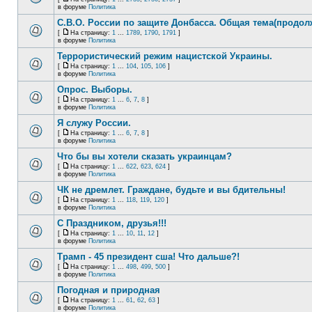
в форуме
Политика
С.В.О. России по защите Донбасса. Общая тема(продол
[
На страницу:
1
...
1789
,
1790
,
1791
]
в форуме
Политика
Террористический режим нацистской Украины.
[
На страницу:
1
...
104
,
105
,
106
]
в форуме
Политика
Опрос. Выборы.
[
На страницу:
1
...
6
,
7
,
8
]
в форуме
Политика
Я служу России.
[
На страницу:
1
...
6
,
7
,
8
]
в форуме
Политика
Что бы вы хотели сказать украинцам?
[
На страницу:
1
...
622
,
623
,
624
]
в форуме
Политика
ЧК не дремлет. Граждане, будьте и вы бдительны!
[
На страницу:
1
...
118
,
119
,
120
]
в форуме
Политика
С Праздником, друзья!!!
[
На страницу:
1
...
10
,
11
,
12
]
в форуме
Политика
Трамп - 45 президент сша! Что дальше?!
[
На страницу:
1
...
498
,
499
,
500
]
в форуме
Политика
Погодная и природная
[
На страницу:
1
...
61
,
62
,
63
]
в форуме
Политика