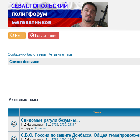
Вход
Регистрация
Сообщения без ответов
|
Активные темы
Список форумов
Активные темы
Темы
Свидомые рагули безумны...
[
На страницу:
1
...
2735
,
2736
,
2737
]
в форуме
Политика
С.В.О. России по защите Донбасса. Общая тема(продолже
[
На страницу:
1
...
1789
,
1790
,
1791
]