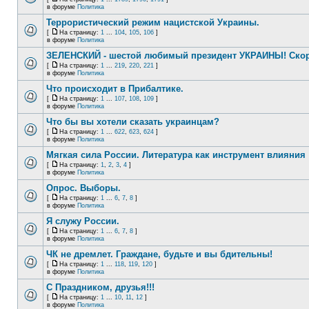
в форуме
Политика
Террористический режим нацистской Украины.
[
На страницу:
1
...
104
,
105
,
106
]
в форуме
Политика
ЗЕЛЕНСКИЙ - шестой любимый президент УКРАИНЫ! Скор
[
На страницу:
1
...
219
,
220
,
221
]
в форуме
Политика
Что происходит в Прибалтике.
[
На страницу:
1
...
107
,
108
,
109
]
в форуме
Политика
Что бы вы хотели сказать украинцам?
[
На страницу:
1
...
622
,
623
,
624
]
в форуме
Политика
Мягкая сила России. Литература как инструмент влияния
[
На страницу:
1
,
2
,
3
,
4
]
в форуме
Политика
Опрос. Выборы.
[
На страницу:
1
...
6
,
7
,
8
]
в форуме
Политика
Я служу России.
[
На страницу:
1
...
6
,
7
,
8
]
в форуме
Политика
ЧК не дремлет. Граждане, будьте и вы бдительны!
[
На страницу:
1
...
118
,
119
,
120
]
в форуме
Политика
С Праздником, друзья!!!
[
На страницу:
1
...
10
,
11
,
12
]
в форуме
Политика