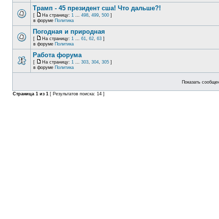
Трамп - 45 президент сша! Что дальше?!
[
На страницу:
1
...
498
,
499
,
500
]
в форуме
Политика
Погодная и природная
[
На страницу:
1
...
61
,
62
,
63
]
в форуме
Политика
Работа форума
[
На страницу:
1
...
303
,
304
,
305
]
в форуме
Политика
Показать сообщен
Страница
1
из
1
[ Результатов поиска: 14 ]