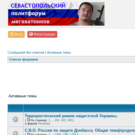
Вход
Регистрация
Сообщения без ответов
|
Активные темы
Список форумов
Активные темы
Террористический режим нацистской Украины.
[
На страницу:
1
...
104
,
105
,
106
]
в форуме
Политика
С.В.О. России по защите Донбасса. Общая тема(продол
[
На страницу:
1
...
1789
,
1790
,
1791
]