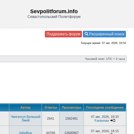
Sevpolitforum.info
Севастопольский Политфорум
Поддержать форум
Расширенный поиск
Текущее время: 07 авг, 2026, 18:54
Часовой пояс: UTC + 3 часа
Автор
Ответы
Просмотры
Последнее сообщение
Чингачгук Большой
07 авг, 2026, 18:33
2641
1582481
Змей
Fantomax
07 авг, 2026, 18:15
JohnRus
44769
12600907