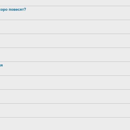
оро повесят?
ия