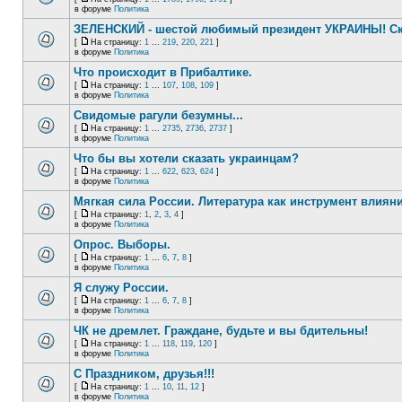
в форуме
Политика
ЗЕЛЕНСКИЙ - шестой любимый президент УКРАИНЫ! Ск
[
На страницу:
1
...
219
,
220
,
221
]
в форуме
Политика
Что происходит в Прибалтике.
[
На страницу:
1
...
107
,
108
,
109
]
в форуме
Политика
Свидомые рагули безумны...
[
На страницу:
1
...
2735
,
2736
,
2737
]
в форуме
Политика
Что бы вы хотели сказать украинцам?
[
На страницу:
1
...
622
,
623
,
624
]
в форуме
Политика
Мягкая сила России. Литература как инструмент влиян
[
На страницу:
1
,
2
,
3
,
4
]
в форуме
Политика
Опрос. Выборы.
[
На страницу:
1
...
6
,
7
,
8
]
в форуме
Политика
Я служу России.
[
На страницу:
1
...
6
,
7
,
8
]
в форуме
Политика
ЧК не дремлет. Граждане, будьте и вы бдительны!
[
На страницу:
1
...
118
,
119
,
120
]
в форуме
Политика
С Праздником, друзья!!!
[
На страницу:
1
...
10
,
11
,
12
]
в форуме
Политика