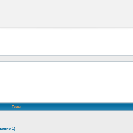
Темы
жение 1)