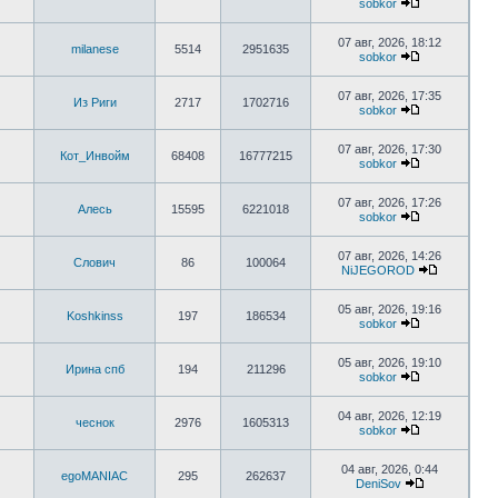
sobkor
07 авг, 2026, 18:12
milanese
5514
2951635
sobkor
07 авг, 2026, 17:35
Из Риги
2717
1702716
sobkor
07 авг, 2026, 17:30
Кот_Инвойм
68408
16777215
sobkor
07 авг, 2026, 17:26
Алесь
15595
6221018
sobkor
07 авг, 2026, 14:26
Слович
86
100064
NiJEGOROD
05 авг, 2026, 19:16
Koshkinss
197
186534
sobkor
05 авг, 2026, 19:10
Ирина спб
194
211296
sobkor
04 авг, 2026, 12:19
чеснок
2976
1605313
sobkor
04 авг, 2026, 0:44
egoMANIAC
295
262637
DeniSov