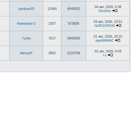
04 авг, 2026, 0:38
partizan25
12490
4045032
DeniSov
03 авг, 2026, 10:51
Кемерово-2
1557
873830
NiJEGOROD
01 авг, 2026, 20:15
Turbo
7617
3942090
egoMANIAC
01 авг, 2026, 0:43
AlexeyP
3952
2215709
l-s