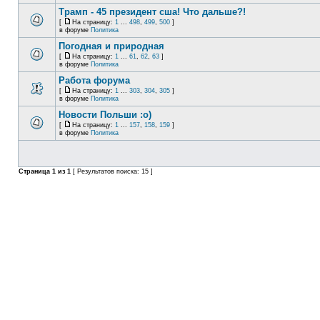
Трамп - 45 президент сша! Что дальше?!
[
На страницу:
1
...
498
,
499
,
500
]
в форуме
Политика
Погодная и природная
[
На страницу:
1
...
61
,
62
,
63
]
в форуме
Политика
Работа форума
[
На страницу:
1
...
303
,
304
,
305
]
в форуме
Политика
Новости Польши :o)
[
На страницу:
1
...
157
,
158
,
159
]
в форуме
Политика
Страница
1
из
1
[ Результатов поиска: 15 ]