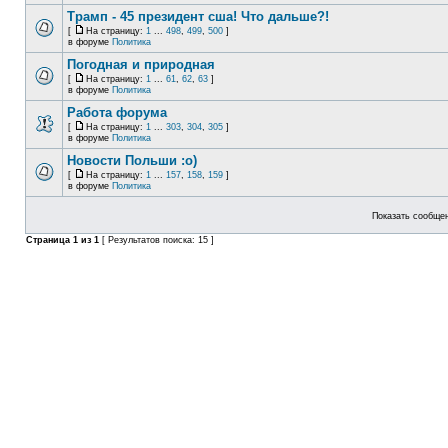
Трамп - 45 президент сша! Что дальше?!
[
На страницу:
1
...
498
,
499
,
500
]
в форуме
Политика
Погодная и природная
[
На страницу:
1
...
61
,
62
,
63
]
в форуме
Политика
Работа форума
[
На страницу:
1
...
303
,
304
,
305
]
в форуме
Политика
Новости Польши :o)
[
На страницу:
1
...
157
,
158
,
159
]
в форуме
Политика
Показать сообщен
Страница
1
из
1
[ Результатов поиска: 15 ]