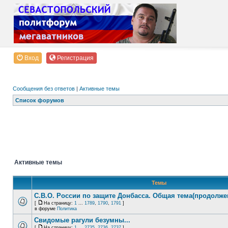
Вход
Регистрация
Сообщения без ответов
|
Активные темы
Список форумов
Активные темы
Темы
С.В.О. России по защите Донбасса. Общая тема(продолже
[
На страницу:
1
...
1789
,
1790
,
1791
]
в форуме
Политика
Свидомые рагули безумны...
[
На страницу:
1
...
2735
,
2736
,
2737
]