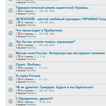
в форуме
Политика
Террористический режим нацистской Украины.
[
На страницу:
1
...
104
,
105
,
106
]
в форуме
Политика
ЗЕЛЕНСКИЙ - шестой любимый президент УКРАИНЫ! Скор
[
На страницу:
1
...
219
,
220
,
221
]
в форуме
Политика
Что происходит в Прибалтике.
[
На страницу:
1
...
107
,
108
,
109
]
в форуме
Политика
Что бы вы хотели сказать украинцам?
[
На страницу:
1
...
622
,
623
,
624
]
в форуме
Политика
Мягкая сила России. Литература как инструмент влияния
[
На страницу:
1
,
2
,
3
,
4
]
в форуме
Политика
Опрос. Выборы.
[
На страницу:
1
...
6
,
7
,
8
]
в форуме
Политика
Я служу России.
[
На страницу:
1
...
6
,
7
,
8
]
в форуме
Политика
ЧК не дремлет. Граждане, будьте и вы бдительны!
[
На страницу:
1
...
118
,
119
,
120
]
в форуме
Политика
С Праздником, друзья!!!
[
На страницу:
1
...
10
,
11
,
12
]
в форуме
Политика