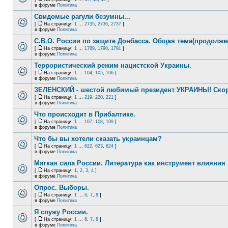
в форуме
Политика
Свидомые рагули безумны...
[
На страницу:
1
...
2735
,
2736
,
2737
]
в форуме
Политика
С.В.О. России по защите Донбасса. Общая тема(продолже
[
На страницу:
1
...
1789
,
1790
,
1791
]
в форуме
Политика
Террористический режим нацистской Украины.
[
На страницу:
1
...
104
,
105
,
106
]
в форуме
Политика
ЗЕЛЕНСКИЙ - шестой любимый президент УКРАИНЫ! Скор
[
На страницу:
1
...
219
,
220
,
221
]
в форуме
Политика
Что происходит в Прибалтике.
[
На страницу:
1
...
107
,
108
,
109
]
в форуме
Политика
Что бы вы хотели сказать украинцам?
[
На страницу:
1
...
622
,
623
,
624
]
в форуме
Политика
Мягкая сила России. Литература как инструмент влияния
[
На страницу:
1
,
2
,
3
,
4
]
в форуме
Политика
Опрос. Выборы.
[
На страницу:
1
...
6
,
7
,
8
]
в форуме
Политика
Я служу России.
[
На страницу:
1
...
6
,
7
,
8
]
в форуме
Политика