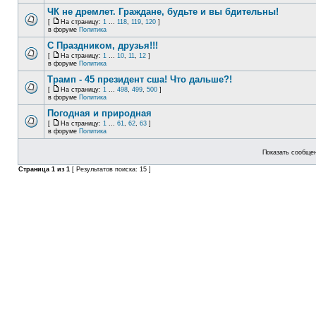
ЧК не дремлет. Граждане, будьте и вы бдительны!
[
На страницу:
1
...
118
,
119
,
120
]
в форуме
Политика
С Праздником, друзья!!!
[
На страницу:
1
...
10
,
11
,
12
]
в форуме
Политика
Трамп - 45 президент сша! Что дальше?!
[
На страницу:
1
...
498
,
499
,
500
]
в форуме
Политика
Погодная и природная
[
На страницу:
1
...
61
,
62
,
63
]
в форуме
Политика
Показать сообщен
Страница
1
из
1
[ Результатов поиска: 15 ]