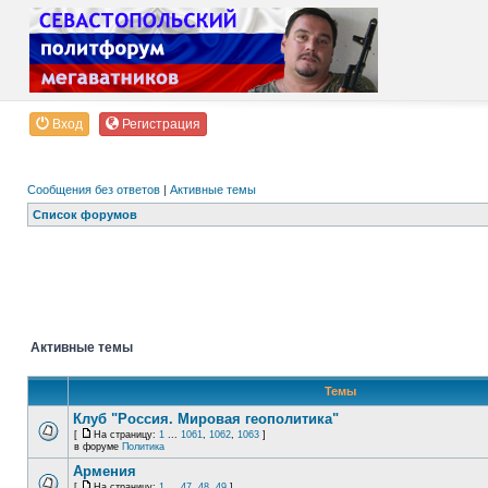
Вход
Регистрация
Сообщения без ответов
|
Активные темы
Список форумов
Активные темы
Темы
Клуб "Россия. Мировая геополитика"
[
На страницу:
1
...
1061
,
1062
,
1063
]
в форуме
Политика
Армения
[
На страницу:
1
...
47
,
48
,
49
]