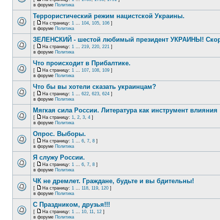
в форуме
Политика
Террористический режим нацистской Украины.
[
На страницу:
1
...
104
,
105
,
106
]
в форуме
Политика
ЗЕЛЕНСКИЙ - шестой любимый президент УКРАИНЫ! Скор
[
На страницу:
1
...
219
,
220
,
221
]
в форуме
Политика
Что происходит в Прибалтике.
[
На страницу:
1
...
107
,
108
,
109
]
в форуме
Политика
Что бы вы хотели сказать украинцам?
[
На страницу:
1
...
622
,
623
,
624
]
в форуме
Политика
Мягкая сила России. Литература как инструмент влияния
[
На страницу:
1
,
2
,
3
,
4
]
в форуме
Политика
Опрос. Выборы.
[
На страницу:
1
...
6
,
7
,
8
]
в форуме
Политика
Я служу России.
[
На страницу:
1
...
6
,
7
,
8
]
в форуме
Политика
ЧК не дремлет. Граждане, будьте и вы бдительны!
[
На страницу:
1
...
118
,
119
,
120
]
в форуме
Политика
С Праздником, друзья!!!
[
На страницу:
1
...
10
,
11
,
12
]
в форуме
Политика