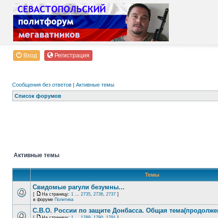
Вход
Регистрация
Сообщения без ответов
|
Активные темы
Список форумов
Активные темы
Темы
Свидомые рагули безумны...
[
На страницу:
1
...
2735
,
2736
,
2737
]
в форуме
Политика
С.В.О. России по защите Донбасса. Общая тема(продолже
[
На страницу:
1
...
1789
,
1790
,
1791
]