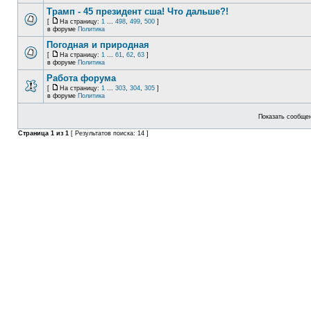
Трамп - 45 президент сша! Что дальше?!
[
На страницу:
1
...
498
,
499
,
500
]
в форуме
Политика
Погодная и природная
[
На страницу:
1
...
61
,
62
,
63
]
в форуме
Политика
Работа форума
[
На страницу:
1
...
303
,
304
,
305
]
в форуме
Политика
Показать сообщен
Страница
1
из
1
[ Результатов поиска: 14 ]