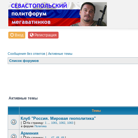
Вход
Регистрация
Сообщения без ответов
|
Активные темы
Список форумов
Активные темы
Темы
Клуб "Россия. Мировая геополитика"
[
На страницу:
1
...
1061
,
1062
,
1063
]
в форуме
Политика
Армения
[
На страницу:
1
...
47
,
48
,
49
]