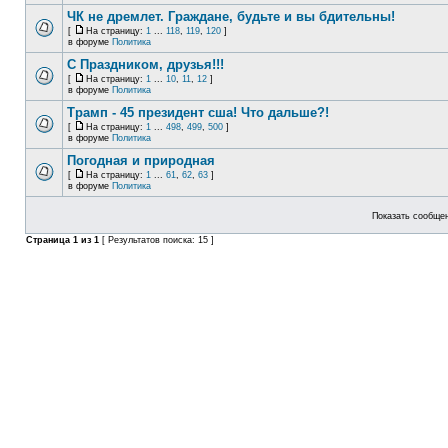
ЧК не дремлет. Граждане, будьте и вы бдительны!
[
На страницу:
1
...
118
,
119
,
120
]
в форуме
Политика
С Праздником, друзья!!!
[
На страницу:
1
...
10
,
11
,
12
]
в форуме
Политика
Трамп - 45 президент сша! Что дальше?!
[
На страницу:
1
...
498
,
499
,
500
]
в форуме
Политика
Погодная и природная
[
На страницу:
1
...
61
,
62
,
63
]
в форуме
Политика
Показать сообщен
Страница
1
из
1
[ Результатов поиска: 15 ]