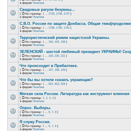
в форуме
Политика
Свидомые рагули безумны...
[
На страницу:
1
...
2735
,
2736
,
2737
]
в форуме
Политика
С.В.О. России по защите Донбасса. Общая тема(продолже
[
На страницу:
1
...
1789
,
1790
,
1791
]
в форуме
Политика
Террористический режим нацистской Украины.
[
На страницу:
1
...
104
,
105
,
106
]
в форуме
Политика
ЗЕЛЕНСКИЙ - шестой любимый президент УКРАИНЫ! Скор
[
На страницу:
1
...
219
,
220
,
221
]
в форуме
Политика
Что происходит в Прибалтике.
[
На страницу:
1
...
107
,
108
,
109
]
в форуме
Политика
Что бы вы хотели сказать украинцам?
[
На страницу:
1
...
622
,
623
,
624
]
в форуме
Политика
Мягкая сила России. Литература как инструмент влияния
[
На страницу:
1
,
2
,
3
,
4
]
в форуме
Политика
Опрос. Выборы.
[
На страницу:
1
...
6
,
7
,
8
]
в форуме
Политика
Я служу России.
[
На страницу:
1
...
6
,
7
,
8
]
в форуме
Политика