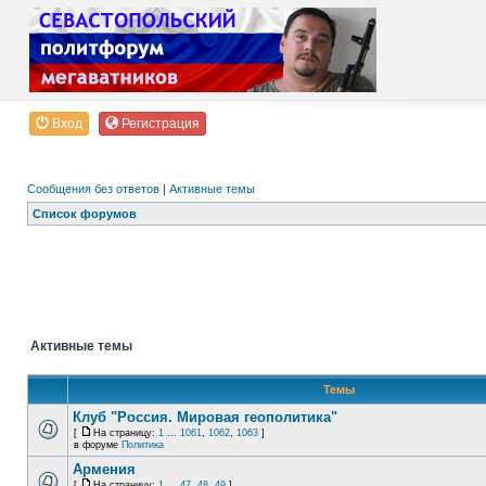
Вход
Регистрация
Сообщения без ответов
|
Активные темы
Список форумов
Активные темы
Темы
Клуб "Россия. Мировая геополитика"
[
На страницу:
1
...
1061
,
1062
,
1063
]
в форуме
Политика
Армения
[
На страницу:
1
...
47
,
48
,
49
]