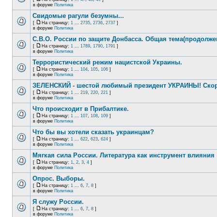
в форуме
Политика
Свидомые рагули безумны...
[
На страницу:
1
...
2735
,
2736
,
2737
]
в форуме
Политика
С.В.О. России по защите Донбасса. Общая тема(продолже
[
На страницу:
1
...
1789
,
1790
,
1791
]
в форуме
Политика
Террористический режим нацистской Украины.
[
На страницу:
1
...
104
,
105
,
106
]
в форуме
Политика
ЗЕЛЕНСКИЙ - шестой любимый президент УКРАИНЫ! Скор
[
На страницу:
1
...
219
,
220
,
221
]
в форуме
Политика
Что происходит в Прибалтике.
[
На страницу:
1
...
107
,
108
,
109
]
в форуме
Политика
Что бы вы хотели сказать украинцам?
[
На страницу:
1
...
622
,
623
,
624
]
в форуме
Политика
Мягкая сила России. Литература как инструмент влияния
[
На страницу:
1
,
2
,
3
,
4
]
в форуме
Политика
Опрос. Выборы.
[
На страницу:
1
...
6
,
7
,
8
]
в форуме
Политика
Я служу России.
[
На страницу:
1
...
6
,
7
,
8
]
в форуме
Политика