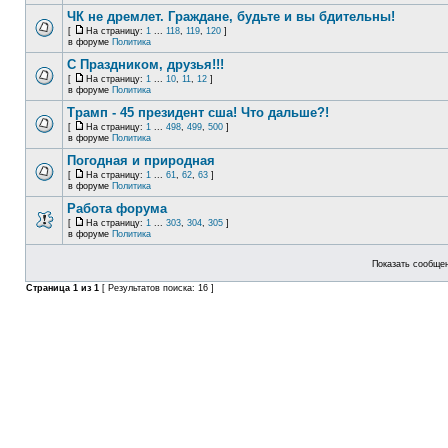
ЧК не дремлет. Граждане, будьте и вы бдительны!
[
На страницу:
1
...
118
,
119
,
120
]
в форуме
Политика
С Праздником, друзья!!!
[
На страницу:
1
...
10
,
11
,
12
]
в форуме
Политика
Трамп - 45 президент сша! Что дальше?!
[
На страницу:
1
...
498
,
499
,
500
]
в форуме
Политика
Погодная и природная
[
На страницу:
1
...
61
,
62
,
63
]
в форуме
Политика
Работа форума
[
На страницу:
1
...
303
,
304
,
305
]
в форуме
Политика
Показать сообщен
Страница
1
из
1
[ Результатов поиска: 16 ]