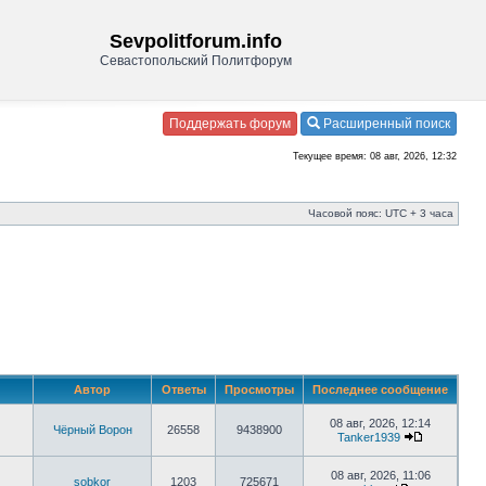
Sevpolitforum.info
Севастопольский Политфорум
Поддержать форум
Расширенный поиск
Текущее время: 08 авг, 2026, 12:32
Часовой пояс: UTC + 3 часа
Автор
Ответы
Просмотры
Последнее сообщение
08 авг, 2026, 12:14
Чёрный Ворон
26558
9438900
Tanker1939
08 авг, 2026, 11:06
sobkor
1203
725671