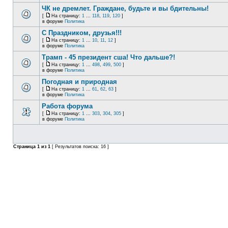
ЧК не дремлет. Граждане, будьте и вы бдительны!
[
На страницу:
1
...
118
,
119
,
120
]
в форуме
Политика
С Праздником, друзья!!!
[
На страницу:
1
...
10
,
11
,
12
]
в форуме
Политика
Трамп - 45 президент сша! Что дальше?!
[
На страницу:
1
...
498
,
499
,
500
]
в форуме
Политика
Погодная и природная
[
На страницу:
1
...
61
,
62
,
63
]
в форуме
Политика
Работа форума
[
На страницу:
1
...
303
,
304
,
305
]
в форуме
Политика
Страница
1
из
1
[ Результатов поиска: 16 ]