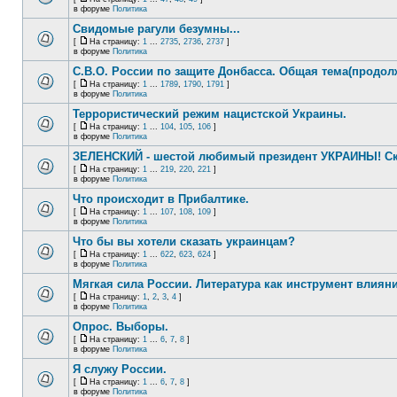
в форуме
Политика
Свидомые рагули безумны...
[
На страницу:
1
...
2735
,
2736
,
2737
]
в форуме
Политика
С.В.О. России по защите Донбасса. Общая тема(продол
[
На страницу:
1
...
1789
,
1790
,
1791
]
в форуме
Политика
Террористический режим нацистской Украины.
[
На страницу:
1
...
104
,
105
,
106
]
в форуме
Политика
ЗЕЛЕНСКИЙ - шестой любимый президент УКРАИНЫ! Ск
[
На страницу:
1
...
219
,
220
,
221
]
в форуме
Политика
Что происходит в Прибалтике.
[
На страницу:
1
...
107
,
108
,
109
]
в форуме
Политика
Что бы вы хотели сказать украинцам?
[
На страницу:
1
...
622
,
623
,
624
]
в форуме
Политика
Мягкая сила России. Литература как инструмент влиян
[
На страницу:
1
,
2
,
3
,
4
]
в форуме
Политика
Опрос. Выборы.
[
На страницу:
1
...
6
,
7
,
8
]
в форуме
Политика
Я служу России.
[
На страницу:
1
...
6
,
7
,
8
]
в форуме
Политика