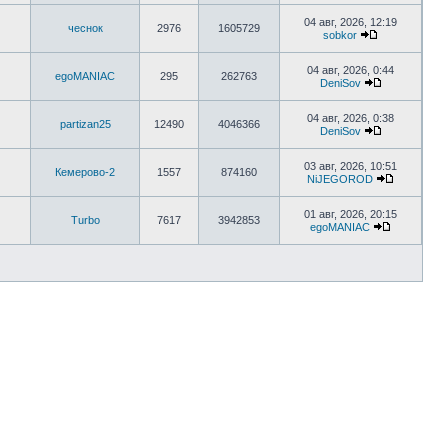
04 авг, 2026, 12:19
чеснок
2976
1605729
sobkor
04 авг, 2026, 0:44
egoMANIAC
295
262763
DeniSov
04 авг, 2026, 0:38
partizan25
12490
4046366
DeniSov
03 авг, 2026, 10:51
Кемерово-2
1557
874160
NiJEGOROD
01 авг, 2026, 20:15
Turbo
7617
3942853
egoMANIAC