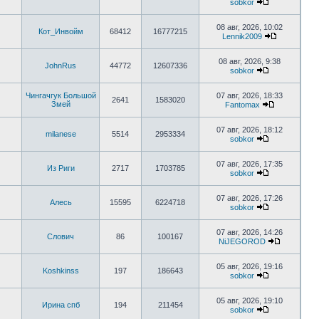
sobkor
08 авг, 2026, 10:02
Кот_Инвойм
68412
16777215
Lennik2009
08 авг, 2026, 9:38
JohnRus
44772
12607336
sobkor
Чингачгук Большой
07 авг, 2026, 18:33
2641
1583020
Змей
Fantomax
07 авг, 2026, 18:12
milanese
5514
2953334
sobkor
07 авг, 2026, 17:35
Из Риги
2717
1703785
sobkor
07 авг, 2026, 17:26
Алесь
15595
6224718
sobkor
07 авг, 2026, 14:26
Слович
86
100167
NiJEGOROD
05 авг, 2026, 19:16
Koshkinss
197
186643
sobkor
05 авг, 2026, 19:10
Ирина спб
194
211454
sobkor