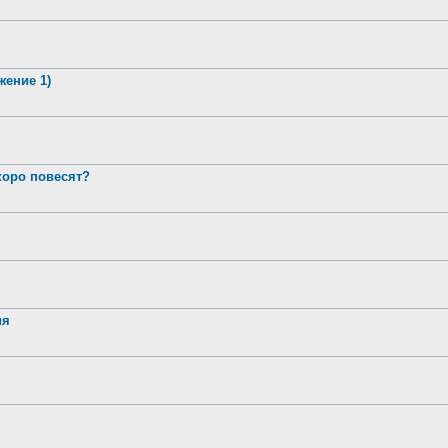
жение 1)
оро повесят?
ия