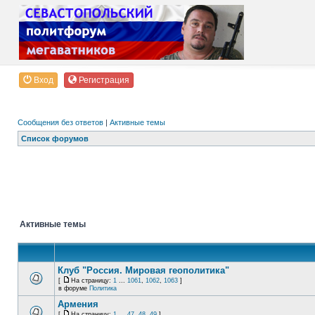
Вход
Регистрация
Сообщения без ответов
|
Активные темы
Список форумов
Активные темы
Клуб "Россия. Мировая геополитика"
[
На страницу:
1
...
1061
,
1062
,
1063
]
в форуме
Политика
Армения
[
На страницу:
1
...
47
,
48
,
49
]