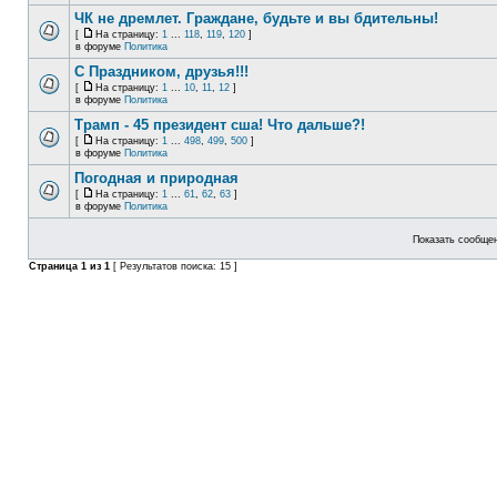
ЧК не дремлет. Граждане, будьте и вы бдительны!
[
На страницу:
1
...
118
,
119
,
120
]
в форуме
Политика
С Праздником, друзья!!!
[
На страницу:
1
...
10
,
11
,
12
]
в форуме
Политика
Трамп - 45 президент сша! Что дальше?!
[
На страницу:
1
...
498
,
499
,
500
]
в форуме
Политика
Погодная и природная
[
На страницу:
1
...
61
,
62
,
63
]
в форуме
Политика
Показать сообщен
Страница
1
из
1
[ Результатов поиска: 15 ]