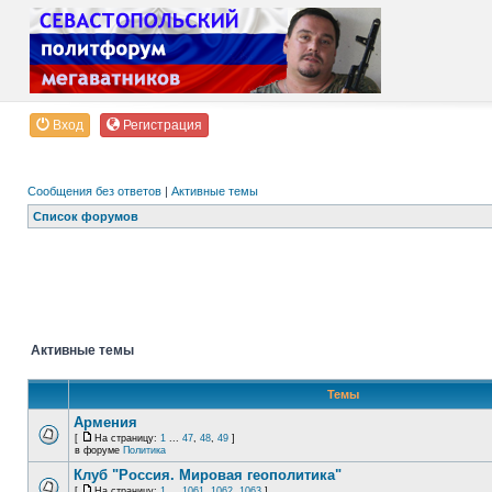
Вход
Регистрация
Сообщения без ответов
|
Активные темы
Список форумов
Активные темы
Темы
Армения
[
На страницу:
1
...
47
,
48
,
49
]
в форуме
Политика
Клуб "Россия. Мировая геополитика"
[
На страницу:
1
...
1061
,
1062
,
1063
]