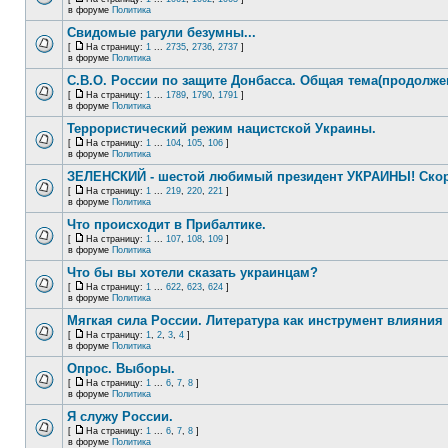
в форуме
Политика
Свидомые рагули безумны...
[
На страницу:
1
...
2735
,
2736
,
2737
]
в форуме
Политика
С.В.О. России по защите Донбасса. Общая тема(продолже
[
На страницу:
1
...
1789
,
1790
,
1791
]
в форуме
Политика
Террористический режим нацистской Украины.
[
На страницу:
1
...
104
,
105
,
106
]
в форуме
Политика
ЗЕЛЕНСКИЙ - шестой любимый президент УКРАИНЫ! Скор
[
На страницу:
1
...
219
,
220
,
221
]
в форуме
Политика
Что происходит в Прибалтике.
[
На страницу:
1
...
107
,
108
,
109
]
в форуме
Политика
Что бы вы хотели сказать украинцам?
[
На страницу:
1
...
622
,
623
,
624
]
в форуме
Политика
Мягкая сила России. Литература как инструмент влияния
[
На страницу:
1
,
2
,
3
,
4
]
в форуме
Политика
Опрос. Выборы.
[
На страницу:
1
...
6
,
7
,
8
]
в форуме
Политика
Я служу России.
[
На страницу:
1
...
6
,
7
,
8
]
в форуме
Политика