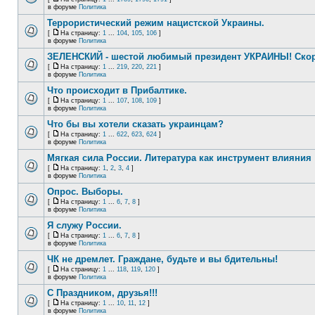
в форуме
Политика
Террористический режим нацистской Украины.
[
На страницу:
1
...
104
,
105
,
106
]
в форуме
Политика
ЗЕЛЕНСКИЙ - шестой любимый президент УКРАИНЫ! Скор
[
На страницу:
1
...
219
,
220
,
221
]
в форуме
Политика
Что происходит в Прибалтике.
[
На страницу:
1
...
107
,
108
,
109
]
в форуме
Политика
Что бы вы хотели сказать украинцам?
[
На страницу:
1
...
622
,
623
,
624
]
в форуме
Политика
Мягкая сила России. Литература как инструмент влияния
[
На страницу:
1
,
2
,
3
,
4
]
в форуме
Политика
Опрос. Выборы.
[
На страницу:
1
...
6
,
7
,
8
]
в форуме
Политика
Я служу России.
[
На страницу:
1
...
6
,
7
,
8
]
в форуме
Политика
ЧК не дремлет. Граждане, будьте и вы бдительны!
[
На страницу:
1
...
118
,
119
,
120
]
в форуме
Политика
С Праздником, друзья!!!
[
На страницу:
1
...
10
,
11
,
12
]
в форуме
Политика