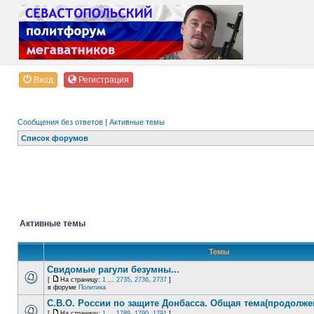
Вход
Регистрация
Сообщения без ответов
|
Активные темы
Список форумов
Активные темы
Темы
Свидомые рагули безумны...
[
На страницу:
1
...
2735
,
2736
,
2737
]
в форуме
Политика
С.В.О. России по защите Донбасса. Общая тема(продолже
[
На страницу:
1
...
1789
,
1790
,
1791
]