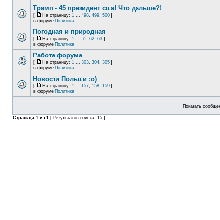
Трамп - 45 президент сша! Что дальше?!
[
На страницу:
1
...
498
,
499
,
500
]
в форуме
Политика
Погодная и природная
[
На страницу:
1
...
61
,
62
,
63
]
в форуме
Политика
Работа форума
[
На страницу:
1
...
303
,
304
,
305
]
в форуме
Политика
Новости Польши :o)
[
На страницу:
1
...
157
,
158
,
159
]
в форуме
Политика
Показать сообщен
Страница
1
из
1
[ Результатов поиска: 15 ]