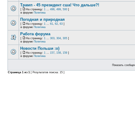
Трамп - 45 президент сша! Что дальше?!
[
На страницу:
1
...
498
,
499
,
500
]
в форуме
Политика
Погодная и природная
[
На страницу:
1
...
61
,
62
,
63
]
в форуме
Политика
Работа форума
[
На страницу:
1
...
303
,
304
,
305
]
в форуме
Политика
Новости Польши :o)
[
На страницу:
1
...
157
,
158
,
159
]
в форуме
Политика
Показать сообщен
Страница
1
из
1
[ Результатов поиска: 15 ]