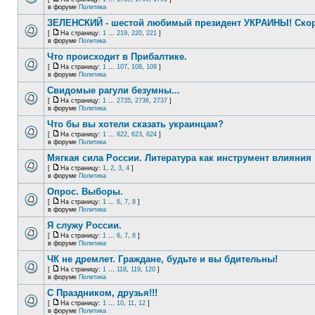
в форуме
Политика
ЗЕЛЕНСКИЙ - шестой любимый президент УКРАИНЫ! Скор
[
На страницу:
1
...
219
,
220
,
221
]
в форуме
Политика
Что происходит в Прибалтике.
[
На страницу:
1
...
107
,
108
,
109
]
в форуме
Политика
Свидомые рагули безумны...
[
На страницу:
1
...
2735
,
2736
,
2737
]
в форуме
Политика
Что бы вы хотели сказать украинцам?
[
На страницу:
1
...
622
,
623
,
624
]
в форуме
Политика
Мягкая сила России. Литература как инструмент влияния
[
На страницу:
1
,
2
,
3
,
4
]
в форуме
Политика
Опрос. Выборы.
[
На страницу:
1
...
6
,
7
,
8
]
в форуме
Политика
Я служу России.
[
На страницу:
1
...
6
,
7
,
8
]
в форуме
Политика
ЧК не дремлет. Граждане, будьте и вы бдительны!
[
На страницу:
1
...
118
,
119
,
120
]
в форуме
Политика
С Праздником, друзья!!!
[
На страницу:
1
...
10
,
11
,
12
]
в форуме
Политика