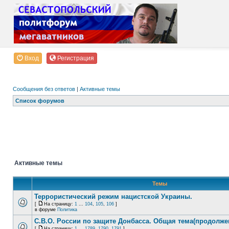
Вход
Регистрация
Сообщения без ответов
|
Активные темы
Список форумов
Активные темы
Темы
Террористический режим нацистской Украины.
[
На страницу:
1
...
104
,
105
,
106
]
в форуме
Политика
С.В.О. России по защите Донбасса. Общая тема(продолже
[
На страницу:
1
...
1789
,
1790
,
1791
]