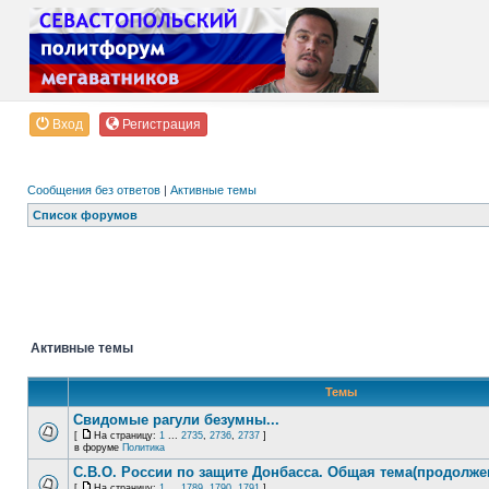
Вход
Регистрация
Сообщения без ответов
|
Активные темы
Список форумов
Активные темы
Темы
Свидомые рагули безумны...
[
На страницу:
1
...
2735
,
2736
,
2737
]
в форуме
Политика
С.В.О. России по защите Донбасса. Общая тема(продолже
[
На страницу:
1
...
1789
,
1790
,
1791
]