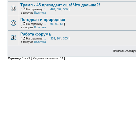
Трамп - 45 президент сша! Что дальше?!
[
На страницу:
1
...
498
,
499
,
500
]
в форуме
Политика
Погодная и природная
[
На страницу:
1
...
61
,
62
,
63
]
в форуме
Политика
Работа форума
[
На страницу:
1
...
303
,
304
,
305
]
в форуме
Политика
Показать сообщен
Страница
1
из
1
[ Результатов поиска: 14 ]