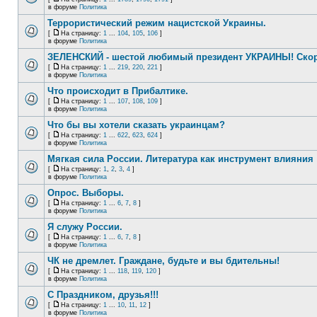
в форуме
Политика
Террористический режим нацистской Украины.
[
На страницу:
1
...
104
,
105
,
106
]
в форуме
Политика
ЗЕЛЕНСКИЙ - шестой любимый президент УКРАИНЫ! Скор
[
На страницу:
1
...
219
,
220
,
221
]
в форуме
Политика
Что происходит в Прибалтике.
[
На страницу:
1
...
107
,
108
,
109
]
в форуме
Политика
Что бы вы хотели сказать украинцам?
[
На страницу:
1
...
622
,
623
,
624
]
в форуме
Политика
Мягкая сила России. Литература как инструмент влияния
[
На страницу:
1
,
2
,
3
,
4
]
в форуме
Политика
Опрос. Выборы.
[
На страницу:
1
...
6
,
7
,
8
]
в форуме
Политика
Я служу России.
[
На страницу:
1
...
6
,
7
,
8
]
в форуме
Политика
ЧК не дремлет. Граждане, будьте и вы бдительны!
[
На страницу:
1
...
118
,
119
,
120
]
в форуме
Политика
С Праздником, друзья!!!
[
На страницу:
1
...
10
,
11
,
12
]
в форуме
Политика