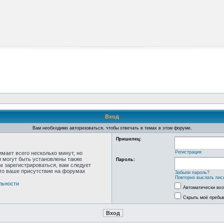
Вход
Вам необходимо авторизоваться, чтобы отвечать в темах в этом форуме.
Пришелец:
Регистрация
мает всего несколько минут, но
 могут быть установлены также
Пароль:
м зарегистрироваться, вам следует
что ваше присутствие на форумах
Забыли пароль?
Повторно выслать пис
льности
Автоматически вх
Скрыть моё пребыв