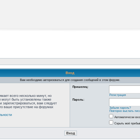
Вход
Вам необходимо авторизоваться для создания сообщений в этом форуме.
Пришелец:
Регистрация
мает всего несколько минут, но
 могут быть установлены также
Пароль:
м зарегистрироваться, вам следует
что ваше присутствие на форумах
Забыли пароль?
Повторно выслать пис
льности
Автоматически вх
Скрыть моё пребыв