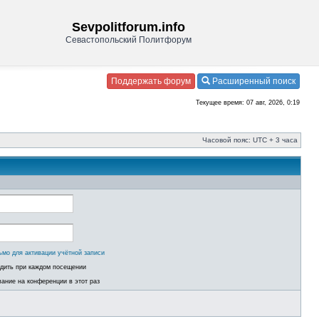
Sevpolitforum.info
Севастопольский Политфорум
Поддержать форум
Расширенный поиск
Текущее время: 07 авг, 2026, 0:19
Часовой пояс: UTC + 3 часа
ьмо для активации учётной записи
одить при каждом посещении
ание на конференции в этот раз