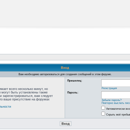
Вход
Вам необходимо авторизоваться для создания сообщений в этом форуме.
Пришелец:
Регистрация
мает всего несколько минут, но
 могут быть установлены также
Пароль:
м зарегистрироваться, вам следует
что ваше присутствие на форумах
Забыли пароль?
Повторно выслать пис
льности
Автоматически вх
Скрыть моё пребыв