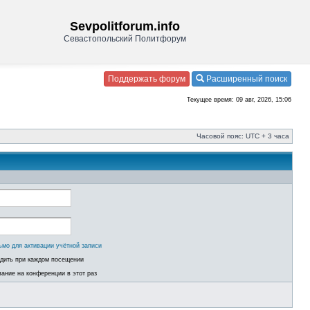
Sevpolitforum.info
Севастопольский Политфорум
Поддержать форум
Расширенный поиск
Текущее время: 09 авг, 2026, 15:06
Часовой пояс: UTC + 3 часа
ьмо для активации учётной записи
одить при каждом посещении
ание на конференции в этот раз