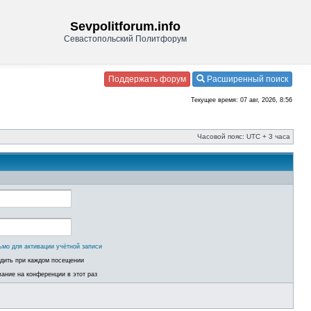
Sevpolitforum.info
Севастопольский Политфорум
Поддержать форум
Расширенный поиск
Текущее время: 07 авг, 2026, 8:56
Часовой пояс: UTC + 3 часа
ьмо для активации учётной записи
одить при каждом посещении
ание на конференции в этот раз