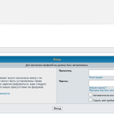
Вход
Для просмотра профилей вы должны быть авторизованы.
Пришелец:
Регистрация
мает всего несколько минут, но
 могут быть установлены также
Пароль:
м зарегистрироваться, вам следует
что ваше присутствие на форумах
Забыли пароль?
Повторно выслать пис
льности
Автоматически вх
Скрыть моё пребыв